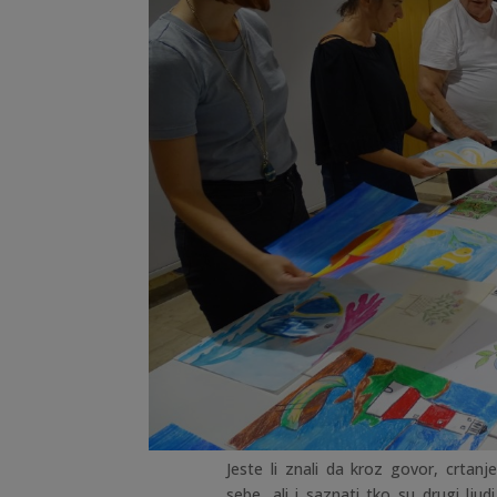
Jeste li znali da kroz govor, crtanj
sebe, ali i saznati tko su drugi lj