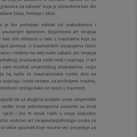
 igraonica za odrasle“ koja je provođena kao dio
đane Siska, Petrinje i Gline.
ma je bio potreban odmak od svakodnevice i
nutarnjim djetetom. Ekspresivna art terapija
e kao vrlo efikasna u radu s traumama koje su
oput potresa. U traumatskim situacijama često
amo i mislimo na neki način zakaže. Art terapija
balnog izražavanja naših misli i osjećaja. U art
t i sam rezultat umjetničkog stvaralaštva, nego
a taj način će traumatizirane osobe doći na
o osjećaju i misle vezano za proživljenu traumu,
etničkom izričaju kako se nositi s traumom.
gućile da sa drugima podijele svoje umjetničke
 vodilo troje psihoterapeuta polaznici su imali
vješti i što ih veseli raditi u svoje slobodno
tručno vodstvo art terapeuta/psihologa osoba će
 će lakše spoznati koje resurse već posjeduje za