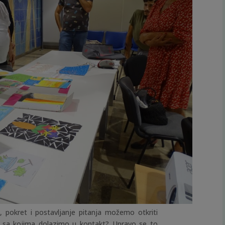
e, pokret i postavljanje pitanja možemo otkriti
udi sa kojima dolazimo u kontakt? Upravo se to