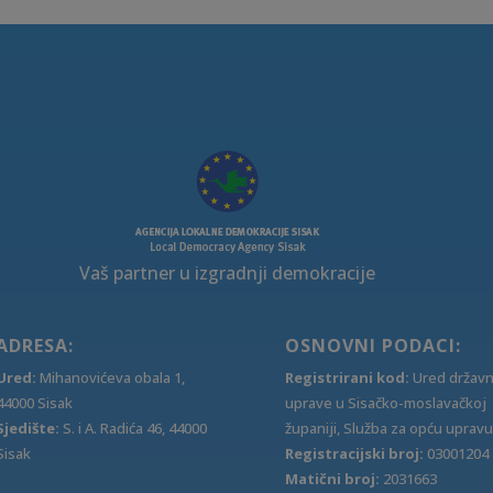
Vaš partner u izgradnji demokracije
ADRESA:
OSNOVNI PODACI:
Ured:
Mihanovićeva obala 1,
Registrirani kod:
Ured držav
44000 Sisak
uprave u Sisačko-moslavačkoj
Sjedište:
S. i A. Radića 46, 44000
županiji, Služba za opću upravu
Sisak
Registracijski broj:
03001204
Matični broj:
2031663