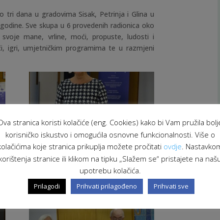
o tri dana u gradovima Sisak, Petrinja i Glina u
 godine. Sve skupa u 6 provedenih radionica oko
i svoje mane, vrline, moći, propuste, ludosti i
či, igri, umjetničkim programima te u razmjeni
Ova stranica koristi kolačiće (eng. Cookies) kako bi Vam pružila bolj
korisničko iskustvo i omogućila osnovne funkcionalnosti. Više o
kolačićima koje stranica prikuplja možete pročitati
ovdje
. Nastavko
korištenja stranice ili klikom na tipku „Slažem se“ pristajete na naš
upotrebu kolačića.
Prilagodi
Prihvati prilagođeno
Prihvati sve