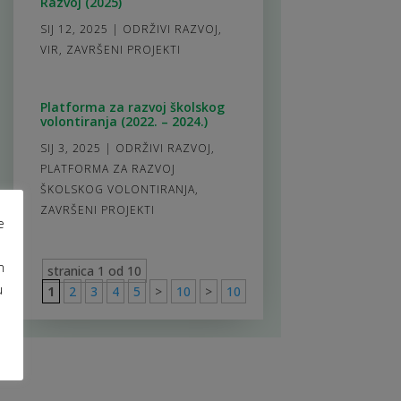
Razvoj (2025)
SIJ 12, 2025
|
ODRŽIVI RAZVOJ
,
VIR
,
ZAVRŠENI PROJEKTI
Platforma za razvoj školskog
volontiranja (2022. – 2024.)
SIJ 3, 2025
|
ODRŽIVI RAZVOJ
,
PLATFORMA ZA RAZVOJ
ŠKOLSKOG VOLONTIRANJA
,
ZAVRŠENI PROJEKTI
e
m
stranica 1 od 10
u
1
2
3
4
5
>
10
>
10