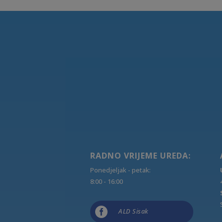
RADNO VRIJEME UREDA:
Ponedjeljak - petak:
8:00 - 16:00

ALD Sisak