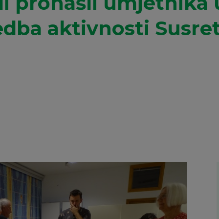
li pronašli umjetnika 
dba aktivnosti Susreti