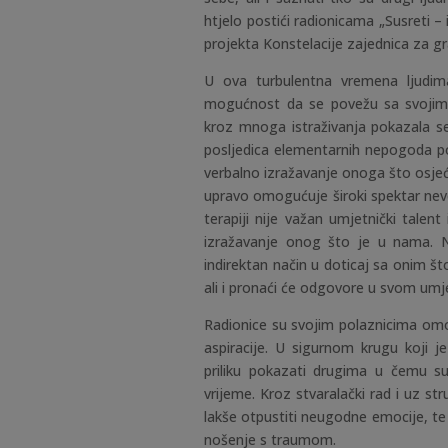
htjelo postići radionicama „Susreti –
projekta Konstelacije zajednica za gra
U ova turbulentna vremena ljudi
mogućnost da se povežu sa svojim u
kroz mnoga istraživanja pokazala s
posljedica elementarnih nepogoda p
verbalno izražavanje onoga što osjeć
upravo omogućuje široki spektar never
terapiji nije važan umjetnički talen
izražavanje onog što je u nama. N
indirektan način u doticaj sa onim št
ali i pronaći će odgovore u svom umj
Radionice su svojim polaznicima omo
aspiracije. U sigurnom krugu koji je
priliku pokazati drugima u čemu su 
vrijeme. Kroz stvaralački rad i uz s
lakše otpustiti neugodne emocije, te
nošenje s traumom.