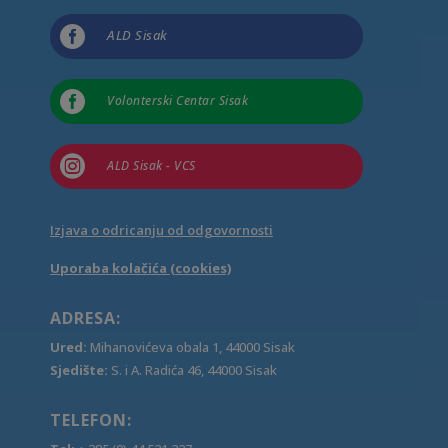

ALD Sisak

Volonterski Centar Sisak

ALD Sisak - VCS
Izjava o odricanju od odgovornosti
Uporaba kolačića (cookies)
ADRESA:
Ured:
Mihanovićeva obala 1, 44000 Sisak
Sjedište:
S. i A. Radića 46, 44000 Sisak
TELEFON: