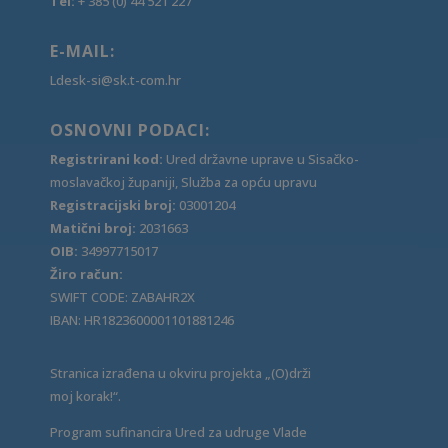
Tel:
+ 385 (0) 44 521 227
E-MAIL:
Ldesk-si@sk.t-com.hr
OSNOVNI PODACI:
Registrirani kod:
Ured državne uprave u Sisačko-
moslavačkoj županiji, Služba za opću upravu
Registracijski broj:
03001204
Matični broj:
2031663
OIB:
34997715017
Žiro račun:
SWIFT CODE: ZABAHR2X
IBAN: HR1823600001101881246
Stranica izrađena u okviru projekta „(O)drži
moj korak!“.
Program sufinancira Ured za udruge Vlade