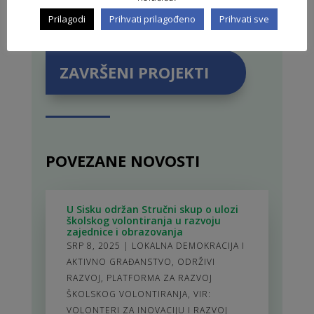
PROJEKTI U PROVEDBI
Prilagodi
Prihvati prilagođeno
Prihvati sve
ZAVRŠENI PROJEKTI
POVEZANE NOVOSTI
U Sisku održan Stručni skup o ulozi
školskog volontiranja u razvoju
zajednice i obrazovanja
SRP 8, 2025
|
LOKALNA DEMOKRACIJA I
AKTIVNO GRAĐANSTVO
,
ODRŽIVI
RAZVOJ
,
PLATFORMA ZA RAZVOJ
ŠKOLSKOG VOLONTIRANJA
,
VIR:
VOLONTERI ZA INOVACIJU I RAZVOJ