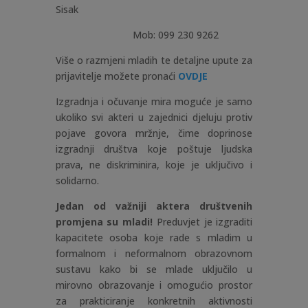
Sisak
Mob: 099 230 9262
Više o razmjeni mladih te detaljne upute za
prijavitelje možete pronaći
OVDJE
Izgradnja i očuvanje mira moguće je samo
ukoliko svi akteri u zajednici djeluju protiv
pojave govora mržnje, čime doprinose
izgradnji društva koje poštuje ljudska
prava, ne diskriminira, koje je uključivo i
solidarno.
Jedan od važniji aktera društvenih
promjena su mladi!
Preduvjet je izgraditi
kapacitete osoba koje rade s mladim u
formalnom i neformalnom obrazovnom
sustavu kako bi se mlade uključilo u
mirovno obrazovanje i omogućio prostor
za prakticiranje konkretnih aktivnosti