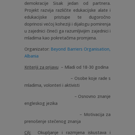
demokracije Sisak jedan od partnera.
Projekt razvija različite edukacijske alate i
edukacijske pristupe te dugoročno
doprinosi većoj koheziji i dijalogu pomirenja
u zajednici čineći ga razumljivijim zajednici i
mladima kao pokretačima promjena.
Organizator:
Beyond Barriers Organisation,
Albania
Kriteriji za prijavu
– Mladi od 18-30 godina
– Osobe koje rade s
mladima, volonteri i aktivisti
– Osnovno znanje
engleskog jezika
– Motivacija za
prenošenje stečenog znanja
Cilj:
Okupljanje i razmjena iskustava i