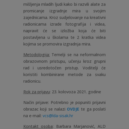
mišljenja mladih ljudi kako bi razvili alate za
promicanje izgradnje mira u svojim
zajednicama. Kroz sudjelovanje na kreativni
radionicama izrade fotografija i videa,
napravit će se izložba koja će biti
postavljena u školama te 2 kratka videa
kojima se promovira izgradnja mira.
Metodologija:
Temelji se na neformalnom
obrazovnom pristupu, učenju kroz grupni
rad i usredotočen pristup. Voditelji će
koristiti kombinirane metode za svaku
radionicu.
Rok za prijavu
: 23. kolovoza 2021. godine
Način prijave: Potrebno je popuniti prijavni
obrazac koji se nalazi
OVDJE
te ga poslati
na e-mail:
vcs@lda-sisak.hr
Kontakt osoba
: Barbara Marjanović, ALD