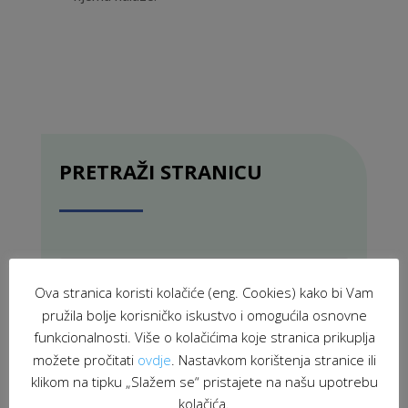
PRETRAŽI STRANICU
Ova stranica koristi kolačiće (eng. Cookies) kako bi Vam
pružila bolje korisničko iskustvo i omogućila osnovne
funkcionalnosti. Više o kolačićima koje stranica prikuplja
možete pročitati
ovdje
. Nastavkom korištenja stranice ili
klikom na tipku „Slažem se“ pristajete na našu upotrebu
kolačića.