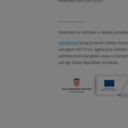
mobitela 099/230-92-61.
——————-
Izobrazba se održava u sklopu projeka
U(Z)DRUGE
kojeg provodi Centar za po
udrugom PET PLUS, Agencijom lokalne
sufinancirala Europska unija iz Europs
udruge Vlade Republike Hrvatske.