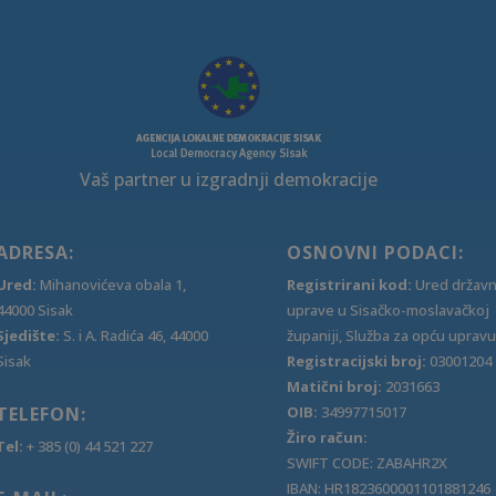
Vaš partner u izgradnji demokracije
ADRESA:
OSNOVNI PODACI:
Ured:
Mihanovićeva obala 1,
Registrirani kod:
Ured držav
44000 Sisak
uprave u Sisačko-moslavačkoj
Sjedište:
S. i A. Radića 46, 44000
županiji, Služba za opću upravu
Sisak
Registracijski broj:
03001204
Matični broj:
2031663
TELEFON:
OIB:
34997715017
Žiro račun:
Tel:
+ 385 (0) 44 521 227
SWIFT CODE: ZABAHR2X
IBAN: HR1823600001101881246