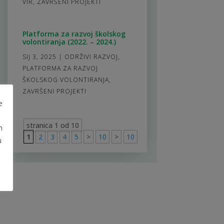
VIR
,
ZAVRŠENI PROJEKTI
Platforma za razvoj školskog
volontiranja (2022. – 2024.)
SIJ 3, 2025
|
ODRŽIVI RAZVOJ
,
PLATFORMA ZA RAZVOJ
ŠKOLSKOG VOLONTIRANJA
,
ZAVRŠENI PROJEKTI
e
stranica 1 od 10
m
1
2
3
4
5
>
10
>
10
u