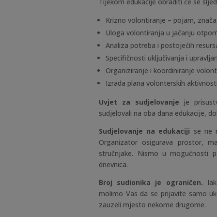
Tijekom edukacije obraditi će se slj
Krizno volontiranje – pojam, značaj
Uloga volontiranja u jačanju otpor
Analiza potreba i postojećih resurs
Specifičnosti uključivanja i upravlj
Organiziranje i koordiniranje volont
Izrada plana volonterskih aktivnost
Uvjet za sudjelovanje
je prisust
sudjelovali na oba dana edukacije, do
Sudjelovanje na edukaciji
se ne n
Organizator osigurava prostor, mat
stručnjake. Nismo u mogućnosti pok
dnevnica.
Broj sudionika je ograničen.
Ia
molimo Vas da se prijavite samo uko
zauzeli mjesto nekome drugome.