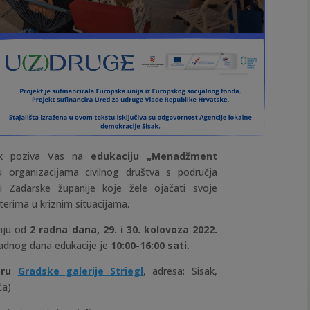
sak poziva Vas na
edukaciju
„Menadžment
u organizacijama civilnog društva s područja
 Zadarske županije koje žele ojačati svoje
nterima u kriznim situacijama.
anju od
2 radna dana, 29. i 30. kolovoza 2022.
radnog dana edukacije je
10:00-16:00 sati.
oru
Gradske galerije Striegl
, adresa: Sisak,
ća)