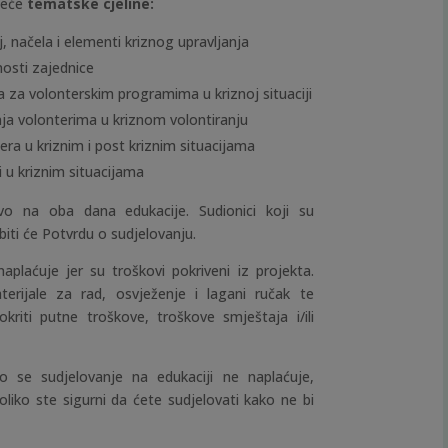
edeće
tematske cjeline:
, načela i elementi kriznog upravljanja
nosti zajednice
a za volonterskim programima u kriznoj situaciji
anja volonterima u kriznom volontiranju
era u kriznim i post kriznim situacijama
i u kriznim situacijama
vo na oba dana edukacije. Sudionici koji su
biti će Potvrdu o sudjelovanju.
aplaćuje jer su troškovi pokriveni iz projekta.
erijale za rad, osvježenje i lagani ručak te
riti putne troškove, troškove smještaja i/ili
ko se sudjelovanje na edukaciji ne naplaćuje,
liko ste sigurni da ćete sudjelovati kako ne bi