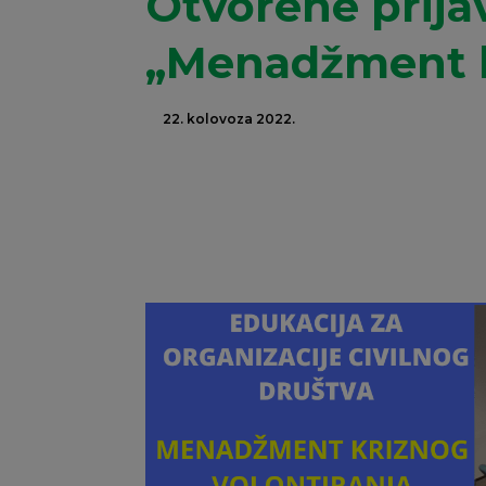
Otvorene prija
„Menadžment k
22. kolovoza 2022.