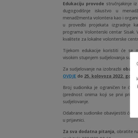
Edukaciju provode
stručnjakinje iz
dugogodišnje iskustvo u menadž
menadžmenta volontera kao i organiza
u provedbi projekata izgradnje ka
programa Volonterski centar Sisak. 
kvalitete za lokalne volonterske centr
Tijekom edukacije koristiti će se 
visokim stupnjem sudjelovanja sudion
Za sudjelovanje na izobrazbi
obavez
OVDJE
do
25. kolovoza 2022. godin
Broj sudionika je ograničen te će p
(prednost onima koji se prvi prijav
sudjelovanje.
Odabrane sudionike obavijestiti ćem
u prijavnici.
Za sva dodatna pitanja
, obratite 