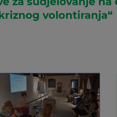
ve za sudjelovanje na 
riznog volontiranja“