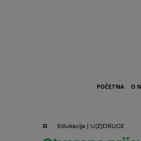
POČETNA
O 
Edukacija
|
U(Z)DRUGE
