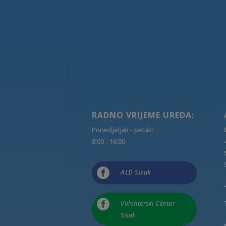
RADNO VRIJEME UREDA:
Ponedjeljak - petak:
8:00 - 16:00

ALD Sisak

Volonterski Centar
Sisak