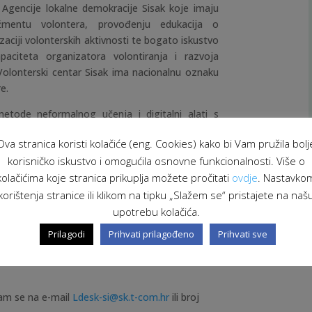
 Agencije lokalne demokracije Sisak koje imaju
mentu volontera, provođenju edukacija o
ciji volonterskih aktivnosti te bogato iskustvo
paciteta organizatora volontiranja i razvoja
Volonterski centar Sisak ima nacionalnu oznaku
e.
metode neformalnog učenja i digitalni alati s
ika.
Ova stranica koristi kolačiće (eng. Cookies) kako bi Vam pružila bolj
na je prijava putem internetske poveznice
korisničko iskustvo i omogućila osnovne funkcionalnosti. Više o
e do 13:00 sati.
kolačićima koje stranica prikuplja možete pročitati
ovdje
. Nastavko
korištenja stranice ili klikom na tipku „Slažem se“ pristajete na naš
rilikom odabira voditi računa o vremenu prijave
upotrebu kolačića.
e), heterogenosti organizacija te motivaciji za
Prilagodi
Prihvati prilagođeno
Prihvati sve
o 26. kolovoza 2022. putem e-maila navedenog
nam se na e-mail
Ldesk-si@sk.t-com.hr
ili broj