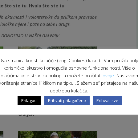
e što ste tu.
Hvala što ste tu.
h aktivnosti i volontere/ke da prilikom provedbe
iološke mjere i paze na sebe i druge.
 DONOSIMO U NAŠOJ GALERIJI!
Ova stranica koristi kolačiće (eng. Cookies) kako bi Vam pružila bolj
korisničko iskustvo i omogućila osnovne funkcionalnosti. Više o
kolačićima koje stranica prikuplja možete pročitati
ovdje
. Nastavko
korištenja stranice ili klikom na tipku „Slažem se“ pristajete na naš
upotrebu kolačića.
Prilagodi
Prihvati prilagođeno
Prihvati sve
DKolektiv_Volonterski centar
Osijek