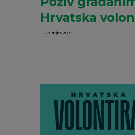
Poziv građanim
Hrvatska volont
27. rujna 2021.