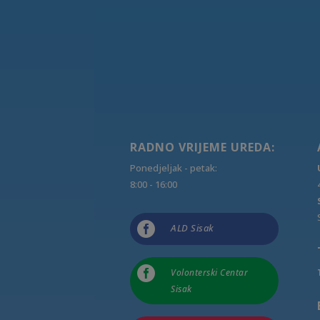
RADNO VRIJEME UREDA:
Ponedjeljak - petak:
8:00 - 16:00

ALD Sisak

Volonterski Centar
Sisak