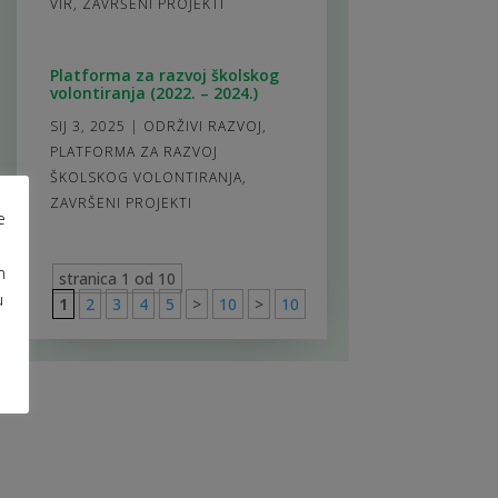
VIR
,
ZAVRŠENI PROJEKTI
Platforma za razvoj školskog
volontiranja (2022. – 2024.)
SIJ 3, 2025
|
ODRŽIVI RAZVOJ
,
PLATFORMA ZA RAZVOJ
ŠKOLSKOG VOLONTIRANJA
,
ZAVRŠENI PROJEKTI
e
m
stranica 1 od 10
u
1
2
3
4
5
>
10
>
10