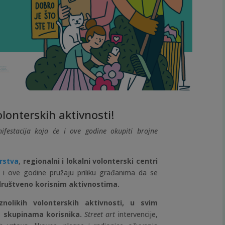
olonterskih aktivnosti!
festacija koja će i ove godine okupiti brojne
erstva
,
regionalni i lokalni volonterski centri
i ove godine pružaju priliku građanima da se
 društveno korisnim aktivnostima.
olikih volonterskih aktivnosti, u svim
m skupinama korisnika.
Street art
intervencije,