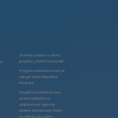
Stranica izrađena u okviru
projekta „(O)drži moj korak!“.
ne
Program sufinancira Ured za
udruge Vlade Republike
Hrvatske.
Stajališta izražena na ovoj
stranici isključiva su
odgovornost Agencije
lokalne demokracije Sisak i
ne odražavaju nužno