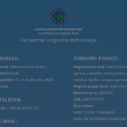
Vaš partner u izgradnji demokracije
ADRESA:
OSNOVNI PODACI:
Ured:
Mihanovićeva obala 1,
Registrirani kod:
Ured držav
44000 Sisak
uprave u Sisačko-moslavačkoj
Sjedište:
S. i A. Radića 46, 44000
županiji, Služba za opću upravu
Sisak
Registracijski broj:
03001204
Matični broj:
2031663
TELEFON:
OIB:
34997715017
Žiro račun:
Tel:
+ 385 (0) 44 521 227
SWIFT CODE: ZABAHR2X
IBAN: HR1823600001101881246
E-MAIL: