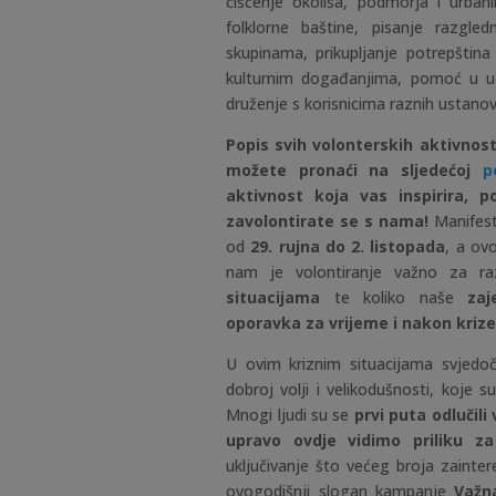
čišćenje okoliša, podmorja i urbani
folklorne baštine, pisanje razgled
skupinama, prikupljanje potrepštin
kulturnim događanjima, pomoć u uče
druženje s korisnicima raznih ustano
Popis svih volonterskih aktivnost
možete pronaći na sljedećoj
p
aktivnost koja vas inspirira, p
zavolontirate se s nama!
Manifest
od
29. rujna do 2. listopada
, a ov
nam je volontiranje važno za ra
situacijama
te koliko naše
zaj
oporavka za vrijeme i nakon krize
U ovim kriznim situacijama svjedoč
dobroj volji i velikodušnosti, koje s
Mnogi ljudi su se
prvi puta odlučili
upravo ovdje vidimo priliku za
uključivanje što većeg broja zainter
ovogodišnji slogan kampanje
Važn