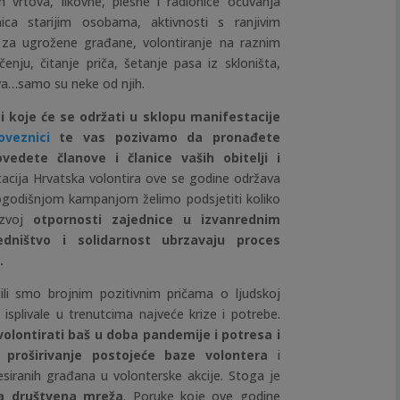
h vrtova, likovne, plesne i radionice očuvanja
nica starijim osobama, aktivnosti s ranjivim
a za ugrožene građane, volontiranje na raznim
nju, čitanje priča, šetanje pasa iz skloništa,
va…samo su neke od njih.
i koje će se održati u sklopu manifestacije
oveznici
te vas pozivamo da pronađete
ovedete članove i članice vaših obitelji i
acija Hrvatska volontira ove se godine održava
ogodišnjom kampanjom želimo podsjetiti koliko
zvoj
otpornosti zajednice u izvanrednim
edništvo i solidarnost ubrzavaju proces
.
ili smo brojnim pozitivnim pričama o ljudskoj
u isplivale u trenutcima najveće krize i potrebe.
 volontirati baš u doba pandemije i potresa i
 proširivanje postojeće baze volontera
i
esiranih građana u volonterske akcije. Stoga je
a društvena mreža
. Poruke koje ove godine