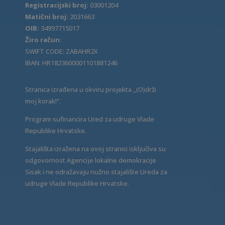
Registracijski broj:
03001204
Matični broj:
2031663
OIB:
34997715017
Žiro račun:
SWIFT CODE: ZABAHR2X
IBAN: HR1823600001101881246
Stranica izrađena u okviru projekta „(O)drži
moj korak!“.
Program sufinancira Ured za udruge Vlade
Republike Hrvatske.
Stajališta izražena na ovoj stranici isključiva su
odgovornost Agencije lokalne demokracije
Sisak i ne odražavaju nužno stajalište Ureda za
udruge Vlade Republike Hrvatske.