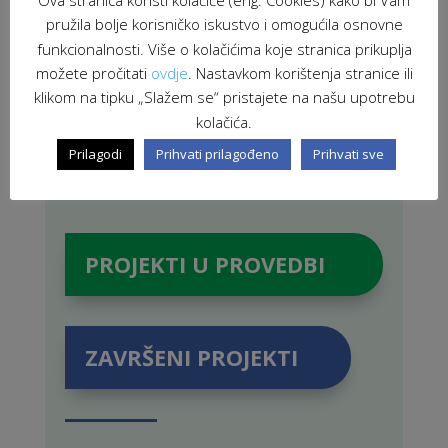
pružila bolje korisničko iskustvo i omogućila osnovne
funkcionalnosti. Više o kolačićima koje stranica prikuplja
možete pročitati
ovdje
. Nastavkom korištenja stranice ili
klikom na tipku „Slažem se“ pristajete na našu upotrebu
kolačića.
Prilagodi
Prihvati prilagođeno
Prihvati sve
PROJEKTI U PROVEDBI
ZAVRŠENI PROJEKTI