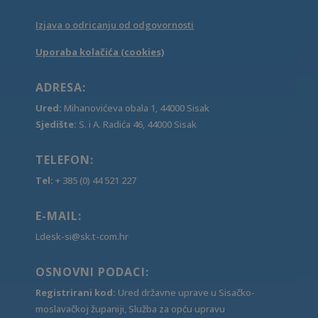
Izjava o odricanju od odgovornosti
Uporaba kolačića (cookies)
ADRESA:
Ured:
Mihanovićeva obala 1, 44000 Sisak
Sjedište:
S. i A. Radića 46, 44000 Sisak
TELEFON:
Tel:
+ 385 (0) 44 521 227
E-MAIL:
Ldesk-si@sk.t-com.hr
OSNOVNI PODACI:
Registrirani kod:
Ured državne uprave u Sisačko-
moslavačkoj županiji, Služba za opću upravu