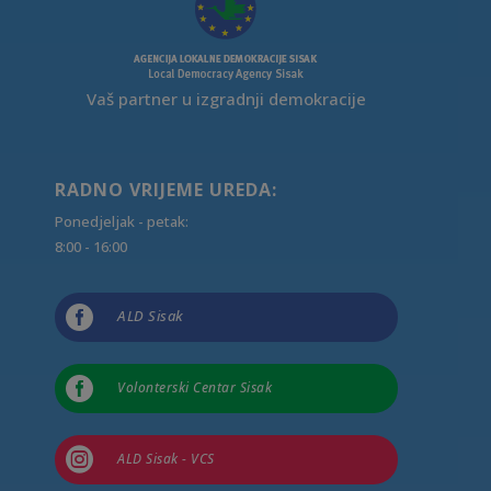
Vaš partner u izgradnji demokracije
RADNO VRIJEME UREDA:
Ponedjeljak - petak:
8:00 - 16:00

ALD Sisak

Volonterski Centar Sisak

ALD Sisak - VCS