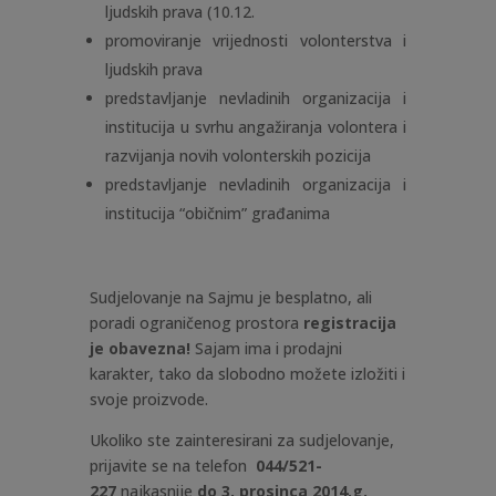
ljudskih prava (10.12.
promoviranje vrijednosti volonterstva i
ljudskih prava
predstavljanje nevladinih organizacija i
institucija u svrhu angažiranja volontera i
razvijanja novih volonterskih pozicija
predstavljanje nevladinih organizacija i
institucija “običnim” građanima
Sudjelovanje na Sajmu je besplatno, ali
poradi ograničenog prostora
registracija
je obavezna!
Sajam ima i prodajni
karakter, tako da slobodno možete izložiti i
svoje proizvode.
Ukoliko ste zainteresirani za sudjelovanje,
prijavite se na telefon
044/521-
227
najkasnije
do 3. prosinca
2014.g.