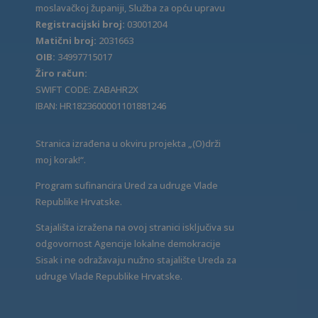
moslavačkoj županiji, Služba za opću upravu
Registracijski broj:
03001204
Matični broj:
2031663
OIB:
34997715017
Žiro račun:
SWIFT CODE: ZABAHR2X
IBAN: HR1823600001101881246
Stranica izrađena u okviru projekta „(O)drži
moj korak!“.
Program sufinancira Ured za udruge Vlade
Republike Hrvatske.
Stajališta izražena na ovoj stranici isključiva su
odgovornost Agencije lokalne demokracije
Sisak i ne odražavaju nužno stajalište Ureda za
udruge Vlade Republike Hrvatske.