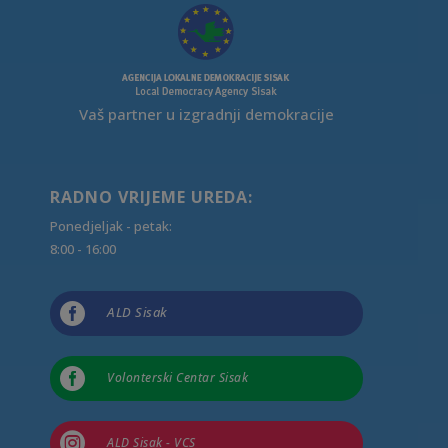
Vaš partner u izgradnji demokracije
RADNO VRIJEME UREDA:
Ponedjeljak - petak:
8:00 - 16:00

ALD Sisak

Volonterski Centar Sisak

ALD Sisak - VCS