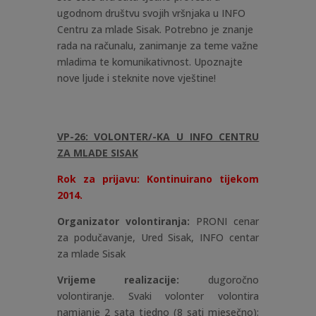
ugodnom društvu svojih vršnjaka u INFO
Centru za mlade Sisak. Potrebno je znanje
rada na računalu, zanimanje za teme važne
mladima te komunikativnost. Upoznajte
nove ljude i steknite nove vještine!
VP-26: VOLONTER/-KA U INFO CENTRU
ZA MLADE SISAK
Rok za prijavu: Kontinuirano tijekom
2014.
Organizator volontiranja:
PRONI cenar
za podučavanje, Ured Sisak, INFO centar
za mlade Sisak
Vrijeme realizacije:
dugoročno
volontiranje. Svaki volonter volontira
namjanje 2 sata tjedno (8 sati mjesečno);