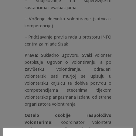
– Sudjelovanje na supervizijskim
sastancima i evaluacijama
– Vođenje dnevnika volontiranje (satnica i
kompetencije)
– Pridržavanje pravila rada u prostoru INFO
centra za mlade Sisak
Prava:
Sukladno ugovoru.
S
vaki volonter
potpisuje Ugovor o volontiranju, a po
završetku volontiranja, odrađeni
volonterski sati mu/joj se upisuju u
volontersku knjižicu te dobiva potvrdu o
kompetencijama stečenima tijekom
volonterskog angažmana izdanu od strane
organizatora volontiranja.
Ostalo osoblje raspoloživo
volonterima:
Koordinator volontera
zadužen za superviziju i monitoring.