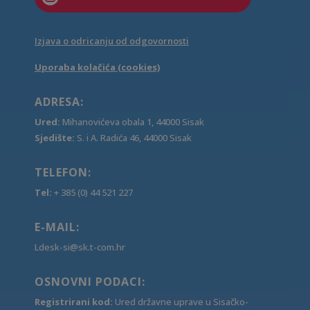
Izjava o odricanju od odgovornosti
Uporaba kolačića (cookies)
ADRESA:
Ured:
Mihanovićeva obala 1, 44000 Sisak
Sjedište:
S. i A. Radića 46, 44000 Sisak
TELEFON:
Tel:
+ 385 (0) 44 521 227
E-MAIL:
Ldesk-si@sk.t-com.hr
OSNOVNI PODACI:
Registrirani kod:
Ured državne uprave u Sisačko-