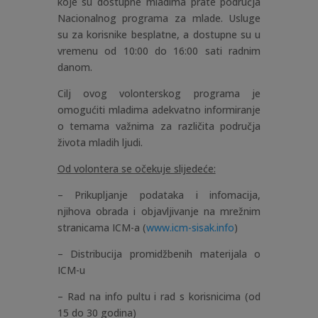
koje su dostupne mladima prate područja
Nacionalnog programa za mlade. Usluge
su za korisnike besplatne, a dostupne su u
vremenu od 10:00 do 16:00 sati radnim
danom.
Cilj ovog volonterskog programa je
omogućiti mladima adekvatno informiranje
o temama važnima za različita područja
života mladih ljudi.
Od volontera se očekuje slijedeće:
– Prikupljanje podataka i infomacija,
njihova obrada i objavljivanje na mrežnim
stranicama ICM-a (
www.icm-sisak.info
)
– Distribucija promidžbenih materijala o
ICM-u
– Rad na info pultu i rad s korisnicima (od
15 do 30 godina)