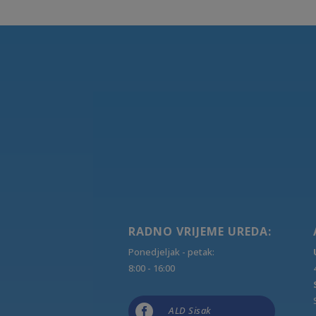
RADNO VRIJEME UREDA:
Ponedjeljak - petak:
8:00 - 16:00

ALD Sisak