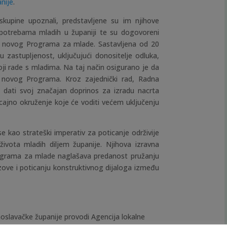
nije
.
kupine upoznali, predstavljene su im njihove
 potrebama mladih u županiji te su dogovoreni
oga novog Programa za mlade. Sastavljena od 20
 zastupljenost, uključujući donositelje odluka,
ji rade s mladima. Na taj način osigurano je da
ajn novog Programa. Kroz zajednički rad, Radna
e dati svoj značajan doprinos za izradu nacrta
icajno okruženje koje će voditi većem uključenju
kao strateški imperativ za poticanje održivije
života mladih diljem županije. Njihova izravna
ograma za mlade naglašava predanost pružanju
azove i poticanju konstruktivnog dijaloga između
oslavačke županije
provodi
Agencija lokalne