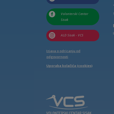

Volonterski Centar
Sisak

ALD Sisak - VCS
Izjava o odricanju od
odgovornosti
Uporaba kolačića (cookies)