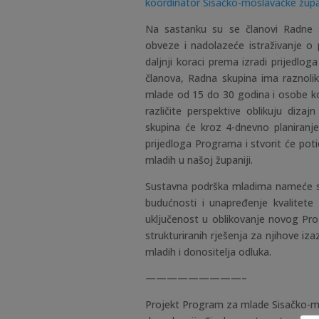
koordinator Sisačko-moslavačke župa
Na sastanku su se članovi Radne s
obveze i nadolazeće istraživanje o
daljnji koraci prema izradi prijedl
članova, Radna skupina ima raznoliku
mlade od 15 do 30 godina i osobe ko
različite perspektive oblikuju diz
skupina će kroz 4-dnevno planiranj
prijedloga Programa i stvorit će pot
mladih u našoj županiji.
Sustavna podrška mladima nameće se 
budućnosti i unapređenje kvalitete 
uključenost u oblikovanje novog Pr
strukturiranih rješenja za njihove iz
mladih i donositelja odluka.
—————————–
Projekt
Program za mlade Sisačko-m