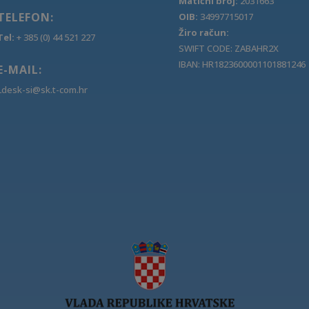
Matični broj:
2031663
TELEFON:
OIB:
34997715017
Žiro račun:
Tel:
+ 385 (0) 44 521 227
SWIFT CODE: ZABAHR2X
IBAN: HR1823600001101881246
E-MAIL:
Ldesk-si@sk.t-com.hr