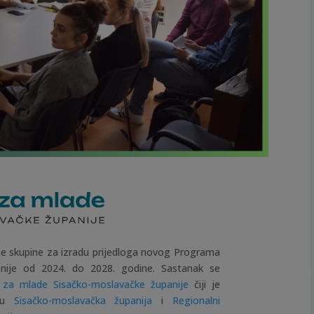
ne skupine za izradu prijedloga novog Programa
nije od 2024. do 2028. godine. Sastanak se
za mlade Sisačko-moslavačke županije
čiji je
 su
Sisačko-moslavačka županija
i
Regionalni