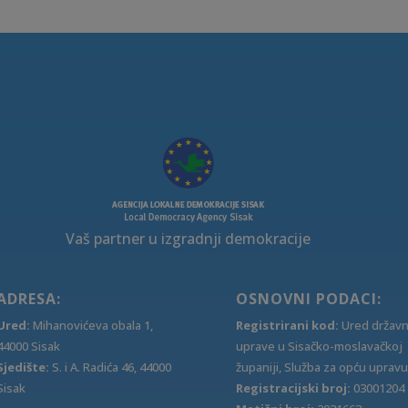
Vaš partner u izgradnji demokracije
ADRESA:
OSNOVNI PODACI:
Ured:
Mihanovićeva obala 1,
Registrirani kod:
Ured držav
44000 Sisak
uprave u Sisačko-moslavačkoj
Sjedište:
S. i A. Radića 46, 44000
županiji, Služba za opću upravu
Sisak
Registracijski broj:
03001204