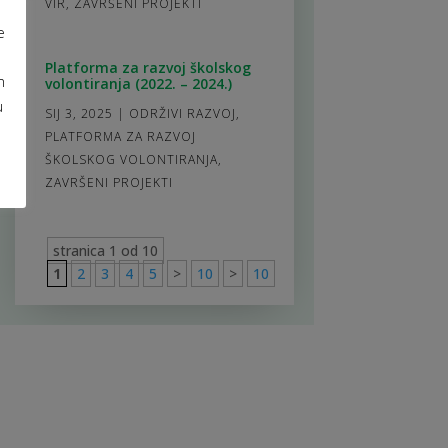
VIR
,
ZAVRŠENI PROJEKTI
e
Platforma za razvoj školskog
m
volontiranja (2022. – 2024.)
u
SIJ 3, 2025
|
ODRŽIVI RAZVOJ
,
PLATFORMA ZA RAZVOJ
ŠKOLSKOG VOLONTIRANJA
,
ZAVRŠENI PROJEKTI
stranica 1 od 10
1
2
3
4
5
>
10
>
10