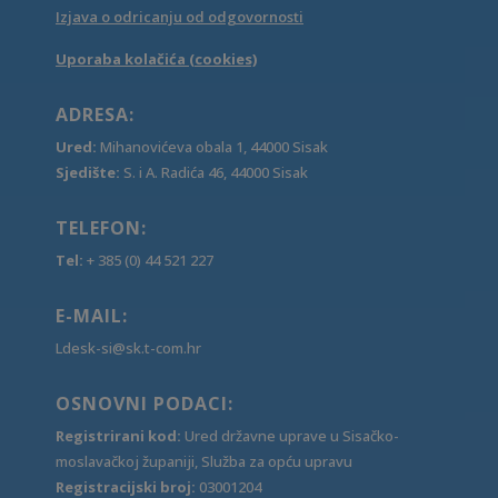
Izjava o odricanju od odgovornosti
Uporaba kolačića (cookies)
ADRESA:
Ured:
Mihanovićeva obala 1, 44000 Sisak
Sjedište:
S. i A. Radića 46, 44000 Sisak
TELEFON:
Tel:
+ 385 (0) 44 521 227
E-MAIL:
Ldesk-si@sk.t-com.hr
OSNOVNI PODACI:
Registrirani kod:
Ured državne uprave u Sisačko-
moslavačkoj županiji, Služba za opću upravu
Registracijski broj:
03001204