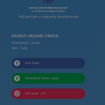
Vaš partner u izgradnji demokracije
RADNO VRIJEME UREDA:
Ponedjeljak - petak:
8:00 - 16:00

ALD Sisak

Volonterski Centar Sisak

ALD Sisak - VCS