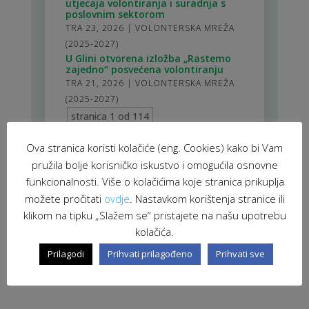
utjecaja volontiranja i suradnja s
poslovnim sektorom
TRA 23, 2026
|
VOLONTERSKA MREŽA
(2025-2027)
U Glini otvorena izložba „Rastemo
zajedno“ posvećena volontiranju
TRA 21, 2026
|
VOLONTERSKA MREŽA
(2025-2027)
stranica 1 od 114
1
2
3
4
5
>
10
20
30
>
114
Ova stranica koristi kolačiće (eng. Cookies) kako bi Vam
pružila bolje korisničko iskustvo i omogućila osnovne
funkcionalnosti. Više o kolačićima koje stranica prikuplja
možete pročitati
ovdje
. Nastavkom korištenja stranice ili
klikom na tipku „Slažem se“ pristajete na našu upotrebu
kolačića.
Prilagodi
Prihvati prilagođeno
Prihvati sve