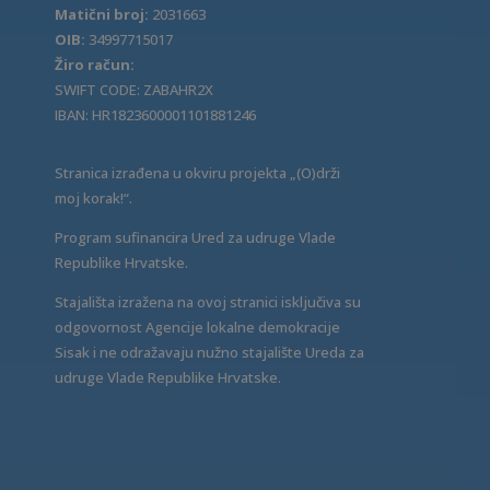
Matični broj:
2031663
OIB:
34997715017
Žiro račun:
SWIFT CODE: ZABAHR2X
IBAN: HR1823600001101881246
Stranica izrađena u okviru projekta „(O)drži
moj korak!“.
Program sufinancira Ured za udruge Vlade
Republike Hrvatske.
Stajališta izražena na ovoj stranici isključiva su
odgovornost Agencije lokalne demokracije
Sisak i ne odražavaju nužno stajalište Ureda za
udruge Vlade Republike Hrvatske.