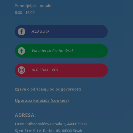
Ponedjeljak - petak:
8:00 - 16:00

ALD Sisak

Volonterski Centar Sisak

ALD Sisak - VCS
Izjava o odricanju od odgovornosti
Uporaba kolačića (cookies)
ADRESA:
Ured:
Mihanovićeva obala 1, 44000 Sisak
Sjedište:
S. i A. Radića 46, 44000 Sisak