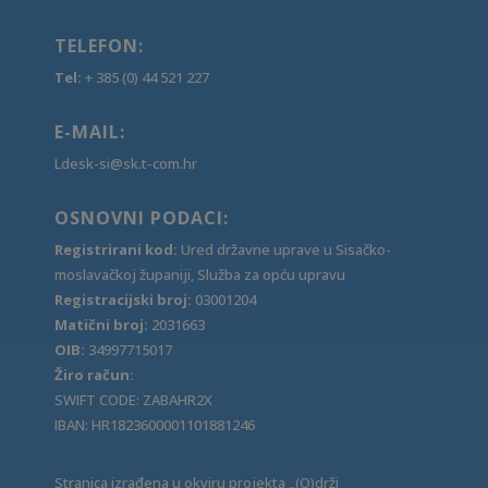
TELEFON:
Tel:
+ 385 (0) 44 521 227
E-MAIL:
Ldesk-si@sk.t-com.hr
OSNOVNI PODACI:
Registrirani kod:
Ured državne uprave u Sisačko-
moslavačkoj županiji, Služba za opću upravu
Registracijski broj:
03001204
Matični broj:
2031663
OIB:
34997715017
Žiro račun:
SWIFT CODE: ZABAHR2X
IBAN: HR1823600001101881246
Stranica izrađena u okviru projekta „(O)drži