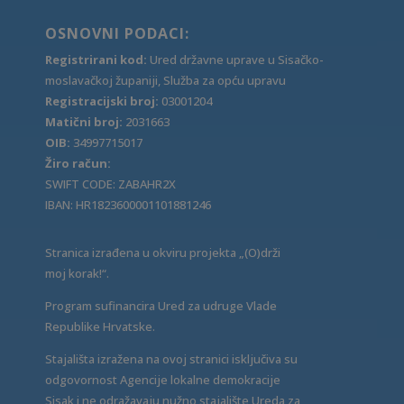
OSNOVNI PODACI:
Registrirani kod:
Ured državne uprave u Sisačko-
moslavačkoj županiji, Služba za opću upravu
Registracijski broj:
03001204
Matični broj:
2031663
OIB:
34997715017
Žiro račun:
SWIFT CODE: ZABAHR2X
IBAN: HR1823600001101881246
Stranica izrađena u okviru projekta „(O)drži
moj korak!“.
Program sufinancira Ured za udruge Vlade
Republike Hrvatske.
Stajališta izražena na ovoj stranici isključiva su
odgovornost Agencije lokalne demokracije
Sisak i ne odražavaju nužno stajalište Ureda za