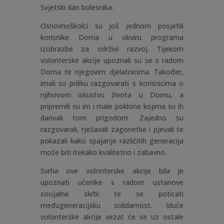
Svjetski dan bolesnika.
Osnovnoškolci su još jednom posjetili
korisnike Doma u okviru programa
izobrazbe za održivi razvoj. Tijekom
volonterske akcije upoznali su se s radom
Doma te njegovim djelatnicima. Također,
imali su priliku razgovarati s korisnicima o
njihovom iskustvu života u Domu, a
pripremili su im i male poklone kojima su ih
darivali tom prigodom. Zajedno su
razgovarali, rješavali zagonetke i pjevali te
pokazali kako spajanje različitih generacija
može biti itekako kvalitetno i zabavno.
Svrha ove volonterske akcije bila je
upoznati učenike s radom ustanove
socijalne skrbi te se poticati
međugeneracijsku solidarnost. Iduće
volonterske akcije vezat će se uz ostale