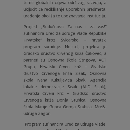
teme globalnih ciljeva održivog razvoja, a
uključit će recikliranje uporabnih predmeta,
uređenje okoliša te upoznavanje institucija.
Projekt „Budućnost: Za nas i za vas!“
sufinancira Ured za udruge Vlade Republike
Hrvatske“ kroz Švicarsko – hrvatski
program suradnje. Nositelj projekta je
Gradsko društvo Crvenog križa Čakovec, a
partneri su Osnovna škola Štrigova, ACT
Grupa, Hrvatski Crveni križ – Gradsko
društvo Crvenoga križa Sisak, Osnovna
škola Ivana Kukuljevića Sisak, Agencija
lokalne demokracije Sisak (ALD Sisak),
Hrvatski Crveni križ – Gradsko društvo
Crvenoga križa Donja Stubica, Osnovna
škola Matije Gupca Gornja Stubica, Mreža
udruga Zagor.
Program sufinancira Ured za udruge Vlade