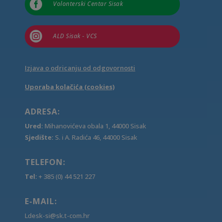

Volonterski Centar Sisak

ALD Sisak - VCS
Izjava o odricanju od odgovornosti
Uporaba kolačića (cookies)
ADRESA:
Ured:
Mihanovićeva obala 1, 44000 Sisak
Sjedište:
S. i A. Radića 46, 44000 Sisak
TELEFON:
Tel:
+ 385 (0) 44 521 227
E-MAIL:
Ldesk-si@sk.t-com.hr