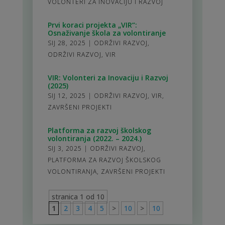
VOLONTERI ZA INOVACIJU I RAZVOJ
Prvi koraci projekta „VIR“:
Osnaživanje škola za volontiranje
SIJ 28, 2025
|
ODRŽIVI RAZVOJ
,
ODRŽIVI RAZVOJ
,
VIR
VIR: Volonteri za Inovaciju i Razvoj
(2025)
SIJ 12, 2025
|
ODRŽIVI RAZVOJ
,
VIR
,
ZAVRŠENI PROJEKTI
Platforma za razvoj školskog
volontiranja (2022. – 2024.)
SIJ 3, 2025
|
ODRŽIVI RAZVOJ
,
PLATFORMA ZA RAZVOJ ŠKOLSKOG
VOLONTIRANJA
,
ZAVRŠENI PROJEKTI
stranica 1 od 10
1
2
3
4
5
>
10
>
10