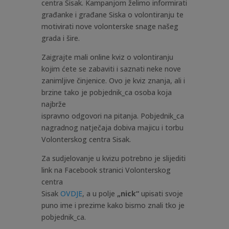
centra Sisak. Kampanjom želimo informirati
građanke i građane Siska o volontiranju te
motivirati nove volonterske snage našeg
grada i šire.
Zaigrajte mali online kviz o volontiranju
kojim ćete se zabaviti i saznati neke nove
zanimljive činjenice. Ovo je kviz znanja, ali i
brzine tako je pobjednik_ca osoba koja
najbrže
ispravno odgovori na pitanja. Pobjednik_ca
nagradnog natječaja dobiva majicu i torbu
Volonterskog centra Sisak.
Za sudjelovanje u kvizu potrebno je slijediti
link na Facebook stranici Volonterskog
centra
Sisak
OVDJE
, a u polje
„nick“
upisati svoje
puno ime i prezime kako bismo znali tko je
pobjednik_ca.