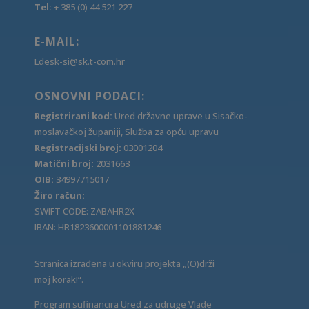
Tel:
+ 385 (0) 44 521 227
E-MAIL:
Ldesk-si@sk.t-com.hr
OSNOVNI PODACI:
Registrirani kod:
Ured državne uprave u Sisačko-
moslavačkoj županiji, Služba za opću upravu
Registracijski broj:
03001204
Matični broj:
2031663
OIB:
34997715017
Žiro račun:
SWIFT CODE: ZABAHR2X
IBAN: HR1823600001101881246
Stranica izrađena u okviru projekta „(O)drži
moj korak!“.
Program sufinancira Ured za udruge Vlade