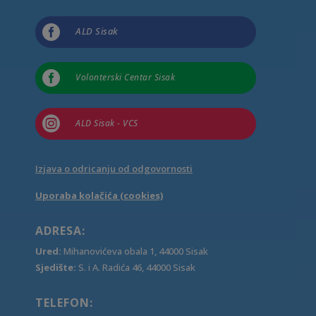

ALD Sisak

Volonterski Centar Sisak

ALD Sisak - VCS
Izjava o odricanju od odgovornosti
Uporaba kolačića (cookies)
ADRESA:
Ured:
Mihanovićeva obala 1, 44000 Sisak
Sjedište:
S. i A. Radića 46, 44000 Sisak
TELEFON: