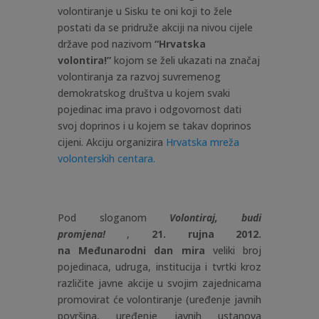
volontiranje u Sisku te oni koji to žele
postati da se pridruže akciji na nivou cijele
države pod nazivom
“Hrvatska
volontira!”
kojom se želi ukazati na značaj
volontiranja za razvoj suvremenog
demokratskog društva u kojem svaki
pojedinac ima pravo i odgovornost dati
svoj doprinos i u kojem se takav doprinos
cijeni. Akciju organizira
Hrvatska mreža
volonterskih centara.
Pod sloganom
Volontiraj, budi
promjena!
,
21. rujna 2012.
na
Međunarodni dan mira
veliki broj
pojedinaca, udruga, institucija i tvrtki kroz
različite javne akcije u svojim zajednicama
promovirat će volontiranje (
uređenje javnih
površina, uređenje javnih ustanova