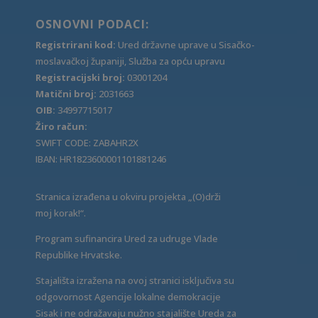
OSNOVNI PODACI:
Registrirani kod:
Ured državne uprave u Sisačko-
moslavačkoj županiji, Služba za opću upravu
Registracijski broj:
03001204
Matični broj:
2031663
OIB:
34997715017
Žiro račun:
SWIFT CODE: ZABAHR2X
IBAN: HR1823600001101881246
Stranica izrađena u okviru projekta „(O)drži
moj korak!“.
Program sufinancira Ured za udruge Vlade
Republike Hrvatske.
Stajališta izražena na ovoj stranici isključiva su
odgovornost Agencije lokalne demokracije
Sisak i ne odražavaju nužno stajalište Ureda za