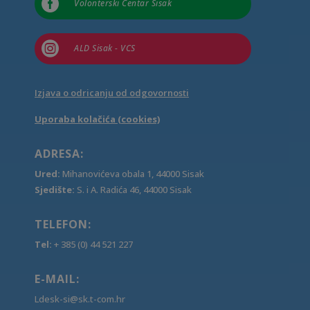

Volonterski Centar Sisak

ALD Sisak - VCS
Izjava o odricanju od odgovornosti
Uporaba kolačića (cookies)
ADRESA:
Ured:
Mihanovićeva obala 1, 44000 Sisak
Sjedište:
S. i A. Radića 46, 44000 Sisak
TELEFON:
Tel:
+ 385 (0) 44 521 227
E-MAIL:
Ldesk-si@sk.t-com.hr