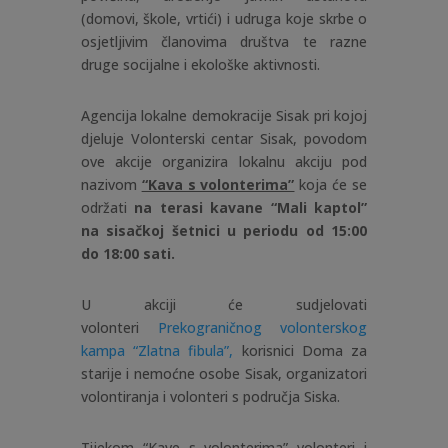
(domovi, škole, vrtići) i udruga koje skrbe o
osjetljivim članovima društva te razne
druge socijalne i ekološke aktivnosti.
Agencija lokalne demokracije Sisak pri kojoj
djeluje Volonterski centar Sisak, povodom
ove akcije organizira lokalnu akciju pod
nazivom
“Kava s volonterima”
koja će se
održati
na terasi kavane “Mali kaptol”
na sisačkoj šetnici u periodu od 15:00
do 18:00 sati.
U akciji će sudjelovati
volonteri
Prekograničnog volonterskog
kampa “Zlatna fibula”,
korisnici Doma za
starije i nemoćne osobe Sisak, organizatori
volontiranja i volonteri s područja Siska.
Tijekom “Kave s volonterima” volonteri i