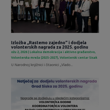
Izložba „Rastemo zajedno“ i dodjela
volonterskih nagrada za 2025. godinu
ožu 2, 2026
|
Lokalna demokracija i aktivno građanstvo
,
Volonterska mreža (2025-2027)
,
Volonterski centar Sisak
U Narodnoj knjižnici i čitaonici „Vlado...