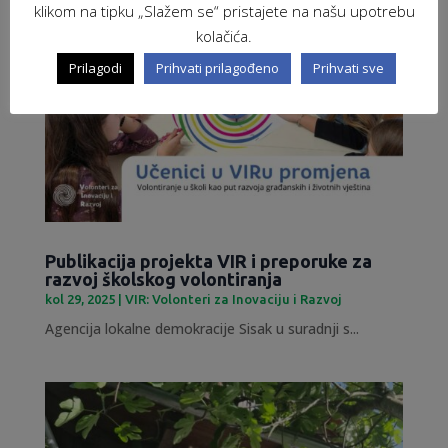
klikom na tipku „Slažem se“ pristajete na našu upotrebu
kolačića.
Prilagodi
Prihvati prilagođeno
Prihvati sve
Publikacija projekta VIR i preporuke za
razvoj školskog volontiranja
kol 29, 2025
|
VIR: Volonteri za Inovaciju i Razvoj
Agencija lokalne demokracije Sisak u suradnji s...