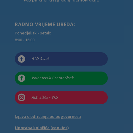
RADNO VRIJEME UREDA:
Ponedjeljak - petak:
8:00 - 16:00

ALD Sisak

Volonterski Centar Sisak

ALD Sisak - VCS
Izjava o odricanju od odgovornosti
Uporaba kolačića (cookies)