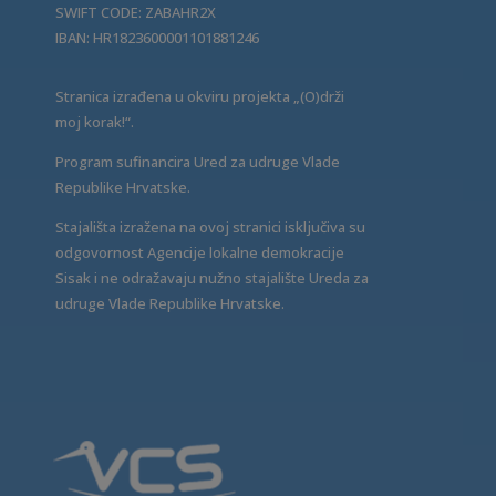
SWIFT CODE: ZABAHR2X
IBAN: HR1823600001101881246
Stranica izrađena u okviru projekta „(O)drži
moj korak!“.
Program sufinancira Ured za udruge Vlade
Republike Hrvatske.
Stajališta izražena na ovoj stranici isključiva su
odgovornost Agencije lokalne demokracije
Sisak i ne odražavaju nužno stajalište Ureda za
udruge Vlade Republike Hrvatske.