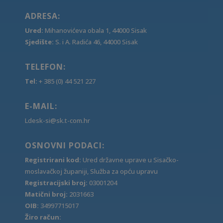
ADRESA:
Ured:
Mihanovićeva obala 1, 44000 Sisak
Sjedište:
S. i A. Radića 46, 44000 Sisak
TELEFON:
Tel:
+ 385 (0) 44 521 227
E-MAIL:
Ldesk-si@sk.t-com.hr
OSNOVNI PODACI:
Registrirani kod:
Ured državne uprave u Sisačko-
moslavačkoj županiji, Služba za opću upravu
Registracijski broj:
03001204
Matični broj:
2031663
OIB:
34997715017
Žiro račun: