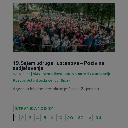
19. Sajam udruga i ustanova – Poziv na
sudjelovanje
svi 5, 2025
|
slavi raznolikost
,
VIR: Volonteri za Inovaciju i
Razvoj
,
Volonterski centar Sisak
Agencija lokalne demokracije Sisak i Zajednica...
STRANICA 1 OD 34
1
2
3
4
5
>
10
20
30
>
34