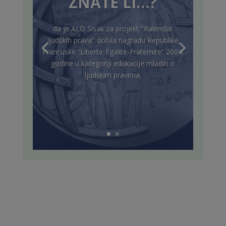
ZNATE LI…?
da je ALD Sisak za projekt "Kalendar
ljudskih prava" dobila nagradu Republike
Francuske “Liberte-Egalite-Fraternite” 2004.
godine u kategoriji edukacije mladih o
ljudskim pravima.