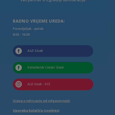
RADNO VRIJEME UREDA:
Ponedjeljak - petak:
8:00 - 16:00

ALD Sisak

Volonterski Centar Sisak

ALD Sisak - VCS
Izjava o odricanju od odgovornosti
Uporaba kolačića (cookies)