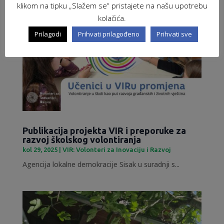
klikom na tipku „Slažem se“ pristajete na našu upotrebu
kolačića.
Prilagodi
Prihvati prilagođeno
Prihvati sve
Publikacija projekta VIR i preporuke za
razvoj školskog volontiranja
kol 29, 2025
|
VIR: Volonteri za Inovaciju i Razvoj
Agencija lokalne demokracije Sisak u suradnji s...