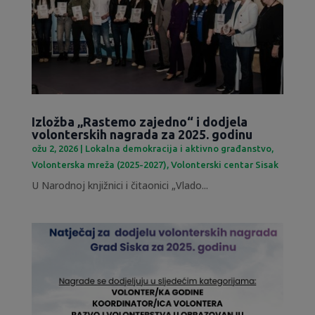
Izložba „Rastemo zajedno“ i dodjela
volonterskih nagrada za 2025. godinu
ožu 2, 2026
|
Lokalna demokracija i aktivno građanstvo
,
Volonterska mreža (2025-2027)
,
Volonterski centar Sisak
U Narodnoj knjižnici i čitaonici „Vlado...