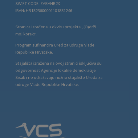
SWIFT CODE: ZABAHR2X
IBAN: HR1823600001101881246
Stranica izrađena u okviru projekta „(O)drži
moj korak!“.
Program sufinancira Ured za udruge Vlade
Republike Hrvatske.
Stajališta izražena na ovoj stranici isključiva su
odgovornost Agencije lokalne demokracije
Sisak i ne odražavaju nužno stajalište Ureda za
udruge Vlade Republike Hrvatske.