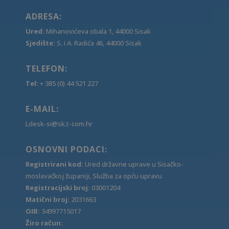
ADRESA:
Ured:
Mihanovićeva obala 1, 44000 Sisak
Sjedište:
S. i A. Radića 46, 44000 Sisak
TELEFON:
Tel:
+ 385 (0) 44 521 227
E-MAIL:
Ldesk-si@sk.t-com.hr
OSNOVNI PODACI:
Registrirani kod:
Ured državne uprave u Sisačko-
moslavačkoj županiji, Služba za opću upravu
Registracijski broj:
03001204
Matični broj:
2031663
OIB:
34997715017
Žiro račun: