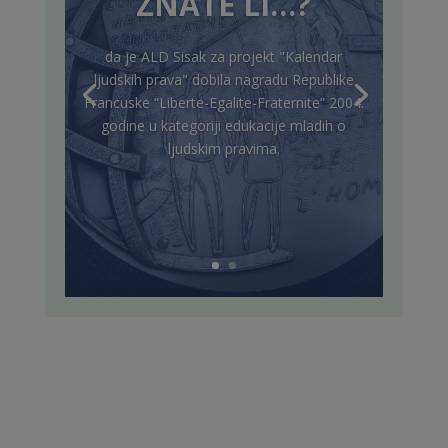
ZNATE LI…?
da je ALD Sisak za projekt "Kalendar
ljudskih prava" dobila nagradu Republike
Francuske “Liberte-Egalite-Fraternite” 2004.
godine u kategoriji edukacije mladih o
ljudskim pravima.