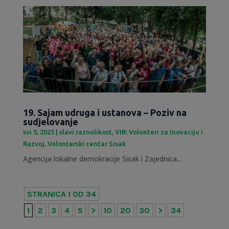
19. Sajam udruga i ustanova – Poziv na
sudjelovanje
svi 5, 2025
|
slavi raznolikost
,
VIR: Volonteri za Inovaciju i
Razvoj
,
Volonterski centar Sisak
Agencija lokalne demokracije Sisak i Zajednica...
STRANICA 1 OD 34
1
2
3
4
5
>
10
20
30
>
34