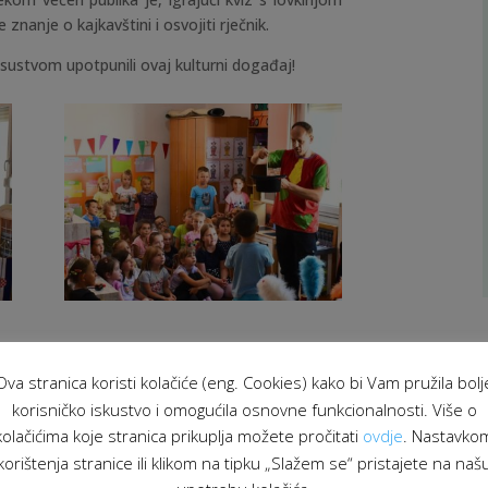
 znanje o kajkavštini i osvojiti rječnik.
isustvom upotpunili ovaj kulturni događaj!
Ova stranica koristi kolačiće (eng. Cookies) kako bi Vam pružila bolj
korisničko iskustvo i omogućila osnovne funkcionalnosti. Više o
kolačićima koje stranica prikuplja možete pročitati
ovdje
. Nastavko
korištenja stranice ili klikom na tipku „Slažem se“ pristajete na naš