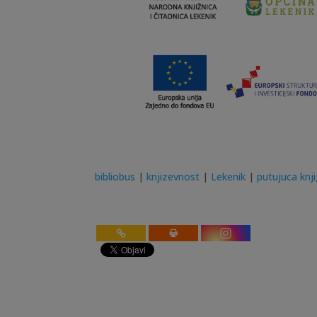
bibliobus
|
knjizevnost
|
Lekenik
|
putujuca knj