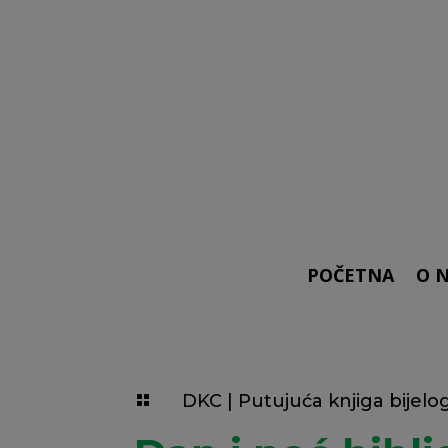
POČETNA
O 
DKC
|
Putujuća knjiga bijelo
