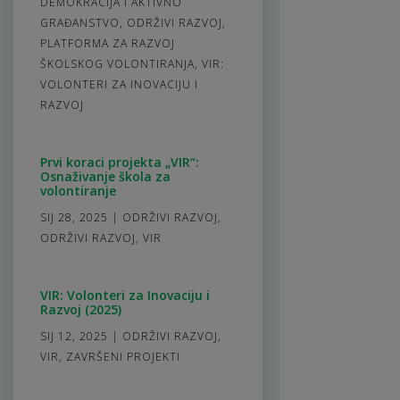
DEMOKRACIJA I AKTIVNO
GRAĐANSTVO
,
ODRŽIVI RAZVOJ
,
PLATFORMA ZA RAZVOJ
ŠKOLSKOG VOLONTIRANJA
,
VIR:
VOLONTERI ZA INOVACIJU I
RAZVOJ
Prvi koraci projekta „VIR“:
Osnaživanje škola za
volontiranje
SIJ 28, 2025
|
ODRŽIVI RAZVOJ
,
ODRŽIVI RAZVOJ
,
VIR
VIR: Volonteri za Inovaciju i
Razvoj (2025)
SIJ 12, 2025
|
ODRŽIVI RAZVOJ
,
VIR
,
ZAVRŠENI PROJEKTI