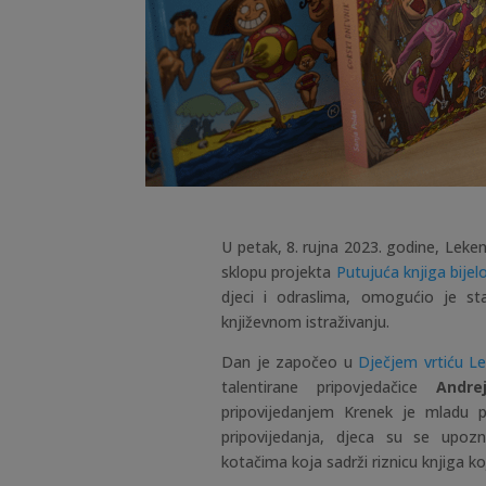
U petak, 8. rujna 2023. godine, Lek
sklopu projekta
Putujuća knjiga bije
djeci i odraslima, omogućio je sta
književnom istraživanju.
Dan je započeo u
Dječjem vrtiću Le
talentirane pripovjedačice
Andre
pripovijedanjem Krenek je mladu p
pripovijedanja, djeca su se upoz
kotačima koja sadrži riznicu knjiga koj