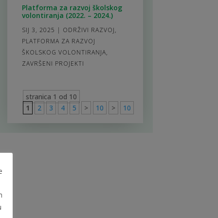
Platforma za razvoj školskog
volontiranja (2022. – 2024.)
SIJ 3, 2025
|
ODRŽIVI RAZVOJ
,
PLATFORMA ZA RAZVOJ
ŠKOLSKOG VOLONTIRANJA
,
ZAVRŠENI PROJEKTI
stranica 1 od 10
1
2
3
4
5
>
10
>
10
e
m
u