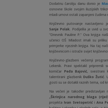
Dodatnu čaroliju danu donio je
Mađ
osnovne škole svojim iluzijskih trik
mladi umovi ostali zapanjeni čudima 
Književno putovanje nastavljeno j
Sanje Polak
. Podijelila je uvid u sv
“Dnevnik Pauline P.” Ova knjiga naš
učenici OŠ Mladost imali su priliku 
primjerke njezinih knjiga. Na taj nači
književnicom i istraže svijet književnos
Književno-glazbeni večernji prog
Lekenik. Pravi spektakl pripremili 
komičar
Peđa Bajović
, svestrani 
talentirani glazbenik
Duško Žutić
. 
gosti su se dotakli raznih tema, od kn
Na večeri je također predstavljan 
„
Škrinjica narodnog blaga (riječ
projekta
Ivan Svetopetrić
i
Ana Pe
baštine Lekenika i okolnih sela, a tij