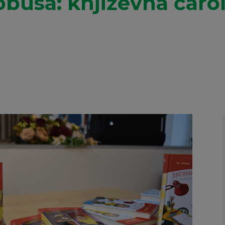
obusa: književna čaro