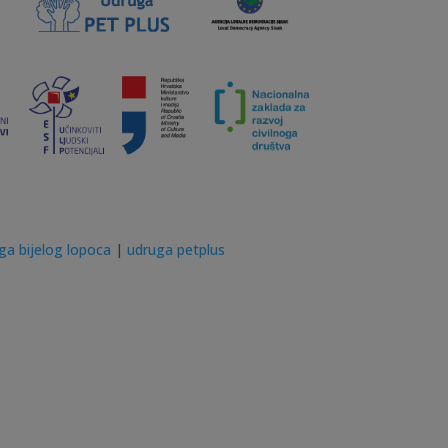
iga bijelog lopoca
|
udruga petplus