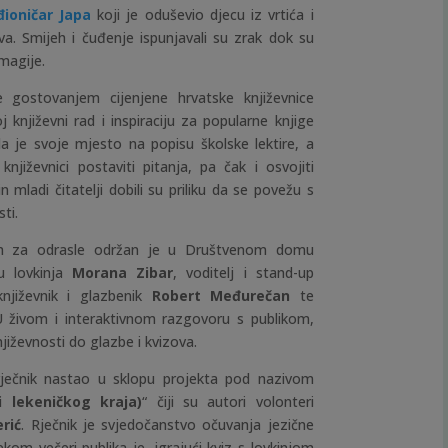
ioničar Japa
koji je oduševio djecu iz vrtića i
ova. Smijeh i čuđenje ispunjavali su zrak dok su
magije.
e gostovanjem cijenjene hrvatske književnice
oj književni rad i inspiraciju za popularne knjige
la je svoje mjesto na popisu školske lektire, a
književnici postaviti pitanja, pa čak i osvojiti
n mladi čitatelji dobili su priliku da se povežu s
ti.
ram za odrasle održan je u Društvenom domu
su lovkinja
Morana Zibar
, voditelj i stand-up
književnik i glazbenik
Robert Međurečan
te
U živom i interaktivnom razgovoru s publikom,
jiževnosti do glazbe i kvizova.
rječnik nastao u sklopu projekta pod nazivom
i lekeničkog kraja)
“ čiji su autori volonteri
rić
. Rječnik je svjedočanstvo očuvanja jezične
ekom večeri publika je, igrajući kviz s lovkinjom