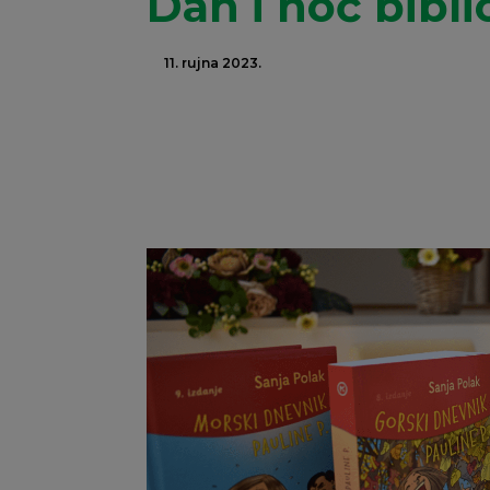
Dan i noć bibli
11. rujna 2023.