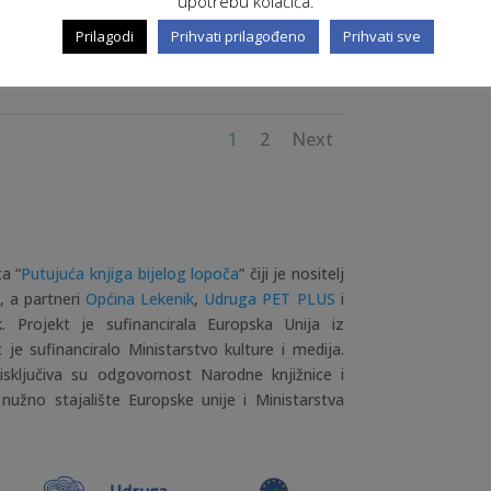
upotrebu kolačića.
Prilagodi
Prihvati prilagođeno
Prihvati sve
1
2
Next
a “
Putujuća knjiga bijelog lopoča
” čiji je nositelj
, a partneri
Općina Lekenik
,
Udruga PET PLUS
i
. Projekt je sufinancirala Europska Unija iz
je sufinanciralo Ministarstvo kulture i medija.
isključiva su odgovornost Narodne knjižnice i
nužno stajalište Europske unije i Ministarstva