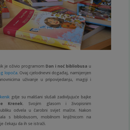
enik je oživio programom
Dan i noć bibliobusa
u
log lopoča
. Ovaj cjelodnevni događaj, namijenjen
novnicima uživanje u pripovijedanju, magiji i
kenik
gdje su mališani slušali zadivljujuće bajke
je Krenek
. Svojim glasom i živopisnim
ubliku odvela u čarobni svijet mašte. Nakon
nala s bibliobusom, mobilnom knjižnicom na
e čekaju da ih se istraži.