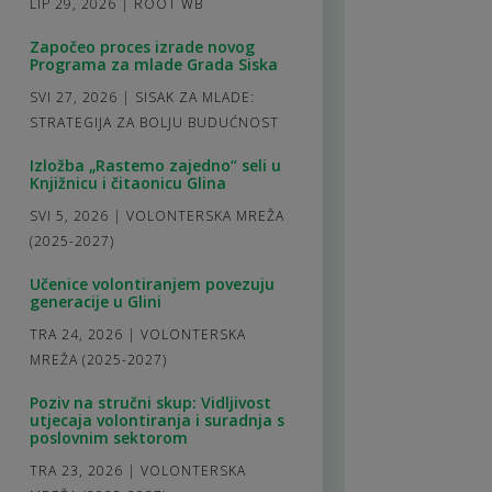
LIP 29, 2026
|
ROOT WB
Započeo proces izrade novog
Programa za mlade Grada Siska
SVI 27, 2026
|
SISAK ZA MLADE:
STRATEGIJA ZA BOLJU BUDUĆNOST
Izložba „Rastemo zajedno“ seli u
Knjižnicu i čitaonicu Glina
SVI 5, 2026
|
VOLONTERSKA MREŽA
(2025-2027)
Učenice volontiranjem povezuju
generacije u Glini
TRA 24, 2026
|
VOLONTERSKA
MREŽA (2025-2027)
Poziv na stručni skup: Vidljivost
utjecaja volontiranja i suradnja s
poslovnim sektorom
TRA 23, 2026
|
VOLONTERSKA