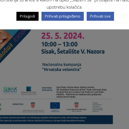
upotrebu kolačića.
Prilagodi
Prihvati prilagođeno
Prihvati sve