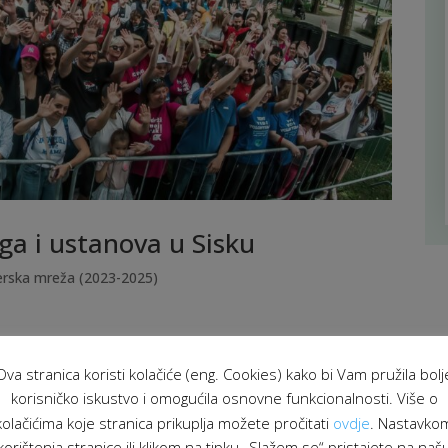
ga i ustanova u Sisku
erska mreža (2023-2025)
Ova stranica koristi kolačiće (eng. Cookies) kako bi Vam pružila bolj
korisničko iskustvo i omogućila osnovne funkcionalnosti. Više o
kolačićima koje stranica prikuplja možete pročitati
ovdje
. Nastavko
korištenja stranice ili klikom na tipku „Slažem se“ pristajete na naš