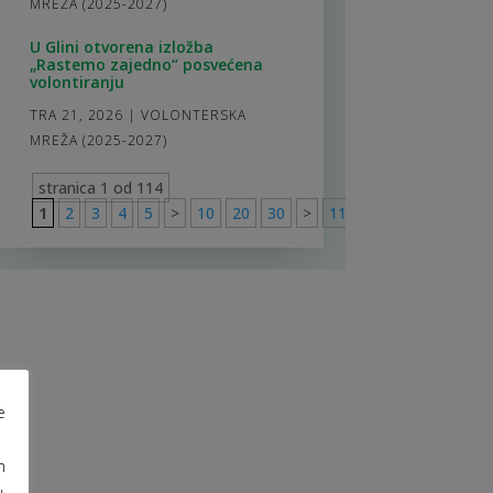
MREŽA (2025-2027)
U Glini otvorena izložba
„Rastemo zajedno“ posvećena
volontiranju
TRA 21, 2026
|
VOLONTERSKA
MREŽA (2025-2027)
stranica 1 od 114
1
2
3
4
5
>
10
20
30
>
114
e
m
u