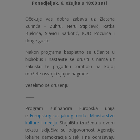
Ponedjeljak, 6. ožujka u 18:00 sati
Očekuje Vas dobra zabava uz Zlatana
Zuhrića – Zuhru, Neru Stipičević, Ratka
Bjelčića, Slavicu Sarkotić, KUD Poculica i
druge goste.
Nakon programa besplatno se učlanite u
bibliobus i nastavite se družiti s nama uz
zakusku te prigodnu tombolu na kojoj
možete osvojiti sjajne nagrade.
Veselimo se druženju!
——
Program sufinancira Europska unija
iz
Europskog socijalnog fonda
i
Ministarstvo
kulture i medija
. Stajališta izražena u ovom
tekstu isključiva su odgovornost Agencije
lokalne demokracije Sisak i ne odražavaju