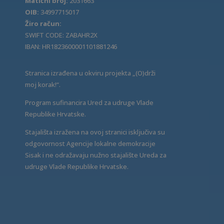
Matični broj:
2031663
OIB:
34997715017
Žiro račun:
SWIFT CODE: ZABAHR2X
IBAN: HR1823600001101881246
Stranica izrađena u okviru projekta „(O)drži
moj korak!“.
Program sufinancira Ured za udruge Vlade
Republike Hrvatske.
Stajališta izražena na ovoj stranici isključiva su
odgovornost Agencije lokalne demokracije
Sisak i ne odražavaju nužno stajalište Ureda za
udruge Vlade Republike Hrvatske.