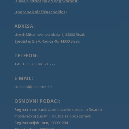
Izjava o odricanju od odgovornosti
Uporaba kolačića (cookies)
ADRESA:
Ured:
Mihanovićeva obala 1, 44000 Sisak
Sjedište:
S. i A. Radića 46, 44000 Sisak
TELEFON:
Tel:
+ 385 (0) 44 521 227
E-MAIL:
Ldesk-si@sk.t-com.hr
OSNOVNI PODACI:
Registrirani kod:
Ured državne uprave u Sisačko-
moslavačkoj županiji, Služba za opću upravu
Registracijski broj:
03001204