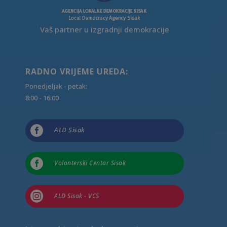
Vaš partner u izgradnji demokracije
RADNO VRIJEME UREDA:
Ponedjeljak - petak:
8:00 - 16:00

ALD Sisak

Volonterski Centar Sisak

ALD Sisak - VCS