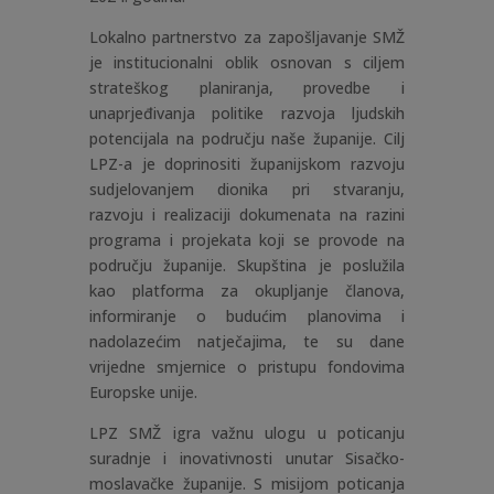
Lokalno partnerstvo za zapošljavanje SMŽ
je institucionalni oblik osnovan s ciljem
strateškog planiranja, provedbe i
unaprjeđivanja politike razvoja ljudskih
potencijala na području naše županije. Cilj
LPZ-a je doprinositi županijskom razvoju
sudjelovanjem dionika pri stvaranju,
razvoju i realizaciji dokumenata na razini
programa i projekata koji se provode na
području županije. Skupština je poslužila
kao platforma za okupljanje članova,
informiranje o budućim planovima i
nadolazećim natječajima, te su dane
vrijedne smjernice o pristupu fondovima
Europske unije.
LPZ SMŽ igra važnu ulogu u poticanju
suradnje i inovativnosti unutar Sisačko-
moslavačke županije. S misijom poticanja