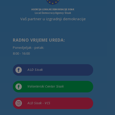
Vaš partner u izgradnji demokracije
RADNO VRIJEME UREDA:
Ponedjeljak - petak:
8:00 - 16:00

ALD Sisak

Volonterski Centar Sisak

ALD Sisak - VCS