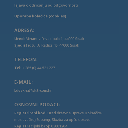
Izjava o odricanju od odgovornosti
Uporaba kolačića (cookies)
ADRESA:
Ured:
Mihanovićeva obala 1, 44000 Sisak
Sjedište:
S. i A. Radića 46, 44000 Sisak
TELEFON:
Tel:
+ 385 (0) 44 521 227
E-MAIL:
Ldesk-si@sk.t-com.hr
OSNOVNI PODACI:
Registrirani kod:
Ured državne uprave u Sisačko-
moslavačkoj županiji, Služba za opću upravu
Registracijski broj:
03001204