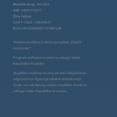
Matični broj:
2031663
OIB:
34997715017
Žiro račun:
SWIFT CODE: ZABAHR2X
IBAN: HR1823600001101881246
Stranica izrađena u okviru projekta „(O)drži
moj korak!“.
Program sufinancira Ured za udruge Vlade
Republike Hrvatske.
Stajališta izražena na ovoj stranici isključiva su
odgovornost Agencije lokalne demokracije
Sisak i ne odražavaju nužno stajalište Ureda za
udruge Vlade Republike Hrvatske.