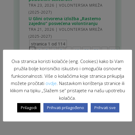
TRA 23, 2026
|
VOLONTERSKA MREŽA
(2025-2027)
U Glini otvorena izložba „Rastemo
zajedno“ posvećena volontiranju
TRA 21, 2026
|
VOLONTERSKA MREŽA
(2025-2027)
stranica 1 od 114
1
2
3
4
5
>
10
20
30
>
114
Ova stranica koristi kolačiće (eng. Cookies) kako bi Vam
pružila bolje korisničko iskustvo i omogućila osnovne
funkcionalnosti. Više o kolačićima koje stranica prikuplja
možete pročitati
ovdje
. Nastavkom korištenja stranice ili
klikom na tipku „Slažem se“ pristajete na našu upotrebu
kolačića.
Prilagodi
Prihvati prilagođeno
Prihvati sve