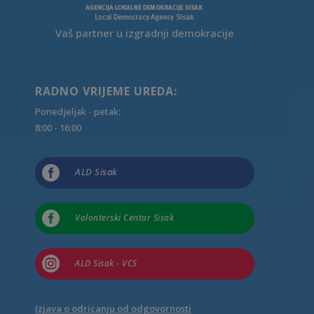
Vaš partner u izgradnji demokracije
RADNO VRIJEME UREDA:
Ponedjeljak - petak:
8:00 - 16:00

ALD Sisak

Volonterski Centar Sisak

ALD Sisak - VCS
Izjava o odricanju od odgovornosti