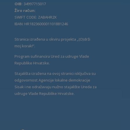
OIB:
34997715017
Žiro račun:
SWIFT CODE: ZABAHR2X
IBAN: HR1823600001101881246
Stranica izrađena u okviru projekta „(O)drži
moj korak!“.
Program sufinancira Ured za udruge Vlade
Republike Hrvatske.
Stajališta izražena na ovoj stranici isključiva su
odgovornost Agencije lokalne demokracije
Sisak i ne odražavaju nužno stajalište Ureda za
udruge Vlade Republike Hrvatske.