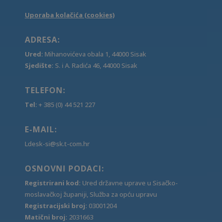
Uporaba kolačića (cookies)
ADRESA:
Ured:
Mihanovićeva obala 1, 44000 Sisak
Sjedište:
S. i A. Radića 46, 44000 Sisak
TELEFON:
Tel:
+ 385 (0) 44 521 227
E-MAIL:
Ldesk-si@sk.t-com.hr
OSNOVNI PODACI:
Registrirani kod:
Ured državne uprave u Sisačko-
moslavačkoj županiji, Služba za opću upravu
Registracijski broj:
03001204
Matični broj:
2031663