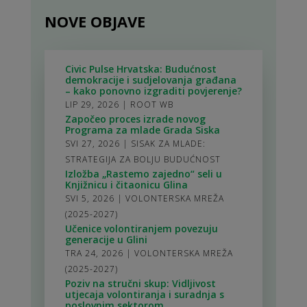
NOVE OBJAVE
Civic Pulse Hrvatska: Budućnost
demokracije i sudjelovanja građana
– kako ponovno izgraditi povjerenje?
LIP 29, 2026
|
ROOT WB
Započeo proces izrade novog
Programa za mlade Grada Siska
SVI 27, 2026
|
SISAK ZA MLADE:
STRATEGIJA ZA BOLJU BUDUĆNOST
Izložba „Rastemo zajedno“ seli u
Knjižnicu i čitaonicu Glina
SVI 5, 2026
|
VOLONTERSKA MREŽA
(2025-2027)
Učenice volontiranjem povezuju
generacije u Glini
TRA 24, 2026
|
VOLONTERSKA MREŽA
(2025-2027)
Poziv na stručni skup: Vidljivost
utjecaja volontiranja i suradnja s
poslovnim sektorom