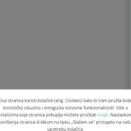
Ova stranica koristi kolačiće (eng. Cookies) kako bi Vam pružila bolj
korisničko iskustvo i omogućila osnovne funkcionalnosti. Više o
kolačićima koje stranica prikuplja možete pročitati
ovdje
. Nastavko
korištenja stranice ili klikom na tipku „Slažem se“ pristajete na naš
upotrebu kolačića.