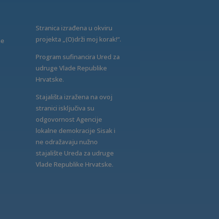
Stranica izrađena u okviru
projekta „(O)drži moj korak!“.
ne
Program sufinancira Ured za
udruge Vlade Republike
Hrvatske.
Stajališta izražena na ovoj
stranici isključiva su
odgovornost Agencije
lokalne demokracije Sisak i
ne odražavaju nužno
stajalište Ureda za udruge
Vlade Republike Hrvatske.