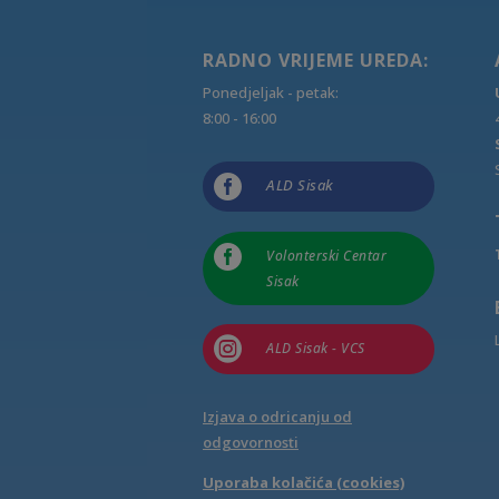
RADNO VRIJEME UREDA:
Ponedjeljak - petak:
8:00 - 16:00

ALD Sisak

Volonterski Centar
Sisak

ALD Sisak - VCS
Izjava o odricanju od
odgovornosti
Uporaba kolačića (cookies)