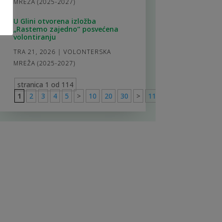
MREŽA (2025-2027)
U Glini otvorena izložba
„Rastemo zajedno“ posvećena
volontiranju
TRA 21, 2026
|
VOLONTERSKA
MREŽA (2025-2027)
stranica 1 od 114
1
2
3
4
5
>
10
20
30
>
114