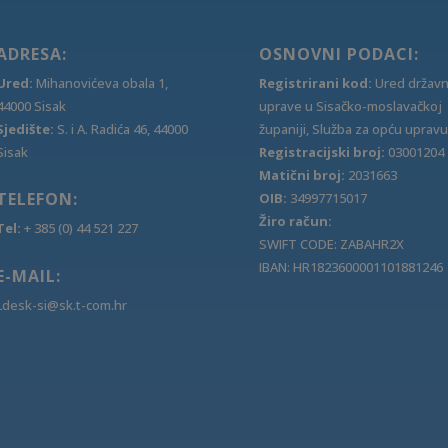
ADRESA:
OSNOVNI PODACI:
Ured:
Mihanovićeva obala 1,
Registrirani kod:
Ured držav
44000 Sisak
uprave u Sisačko-moslavačkoj
Sjedište:
S. i A. Radića 46, 44000
županiji, Služba za opću upravu
Sisak
Registracijski broj:
03001204
Matični broj:
2031663
TELEFON:
OIB:
34997715017
Žiro račun:
Tel:
+ 385 (0) 44 521 227
SWIFT CODE: ZABAHR2X
IBAN: HR1823600001101881246
E-MAIL:
Ldesk-si@sk.t-com.hr