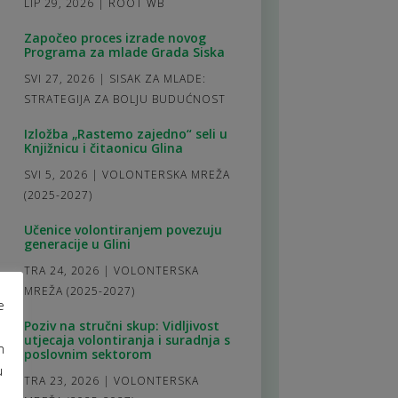
LIP 29, 2026
|
ROOT WB
Započeo proces izrade novog
Programa za mlade Grada Siska
SVI 27, 2026
|
SISAK ZA MLADE:
STRATEGIJA ZA BOLJU BUDUĆNOST
Izložba „Rastemo zajedno“ seli u
Knjižnicu i čitaonicu Glina
SVI 5, 2026
|
VOLONTERSKA MREŽA
(2025-2027)
Učenice volontiranjem povezuju
generacije u Glini
TRA 24, 2026
|
VOLONTERSKA
MREŽA (2025-2027)
e
Poziv na stručni skup: Vidljivost
utjecaja volontiranja i suradnja s
m
poslovnim sektorom
u
TRA 23, 2026
|
VOLONTERSKA