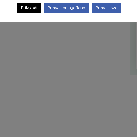
Prilagodi
Prihvati prilagođeno
Prihvati sve