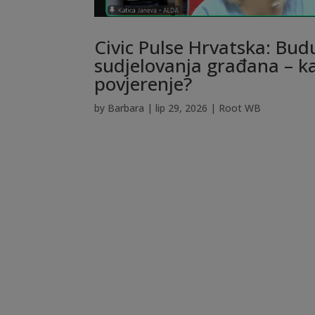
Civic Pulse Hrvatska: Bud
sudjelovanja građana – k
povjerenje?
by
Barbara
|
lip 29, 2026
|
Root WB