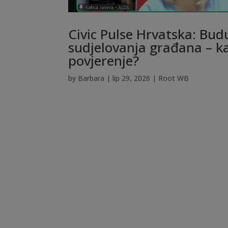
Civic Pulse Hrvatska: Bud
sudjelovanja građana – k
povjerenje?
by
Barbara
|
lip 29, 2026
|
Root WB