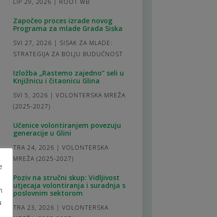
LIP 29, 2026
|
ROOT WB
Započeo proces izrade novog
Programa za mlade Grada Siska
SVI 27, 2026
|
SISAK ZA MLADE:
STRATEGIJA ZA BOLJU BUDUĆNOST
Izložba „Rastemo zajedno“ seli u
Knjižnicu i čitaonicu Glina
SVI 5, 2026
|
VOLONTERSKA MREŽA
(2025-2027)
Učenice volontiranjem povezuju
generacije u Glini
TRA 24, 2026
|
VOLONTERSKA
MREŽA (2025-2027)
e
Poziv na stručni skup: Vidljivost
utjecaja volontiranja i suradnja s
m
poslovnim sektorom
u
TRA 23, 2026
|
VOLONTERSKA