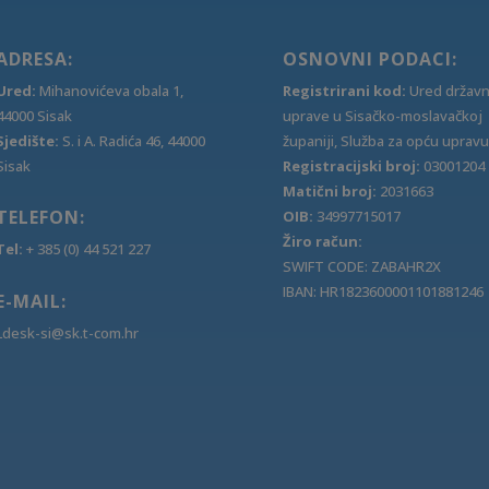
ADRESA:
OSNOVNI PODACI:
Ured:
Mihanovićeva obala 1,
Registrirani kod:
Ured držav
44000 Sisak
uprave u Sisačko-moslavačkoj
Sjedište:
S. i A. Radića 46, 44000
županiji, Služba za opću upravu
Sisak
Registracijski broj:
03001204
Matični broj:
2031663
TELEFON:
OIB:
34997715017
Žiro račun:
Tel:
+ 385 (0) 44 521 227
SWIFT CODE: ZABAHR2X
IBAN: HR1823600001101881246
E-MAIL:
Ldesk-si@sk.t-com.hr