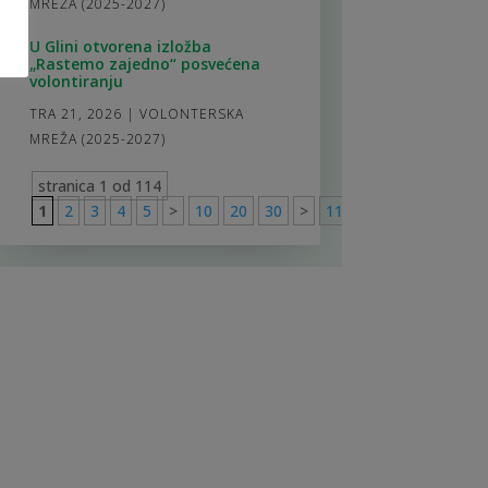
MREŽA (2025-2027)
U Glini otvorena izložba
„Rastemo zajedno“ posvećena
volontiranju
TRA 21, 2026
|
VOLONTERSKA
MREŽA (2025-2027)
stranica 1 od 114
1
2
3
4
5
>
10
20
30
>
114