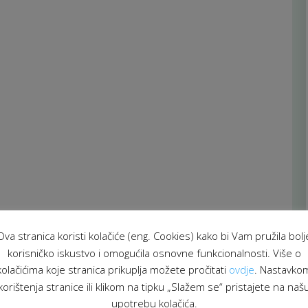
Ova stranica koristi kolačiće (eng. Cookies) kako bi Vam pružila bolj
korisničko iskustvo i omogućila osnovne funkcionalnosti. Više o
kolačićima koje stranica prikuplja možete pročitati
ovdje
. Nastavko
korištenja stranice ili klikom na tipku „Slažem se“ pristajete na naš
upotrebu kolačića.