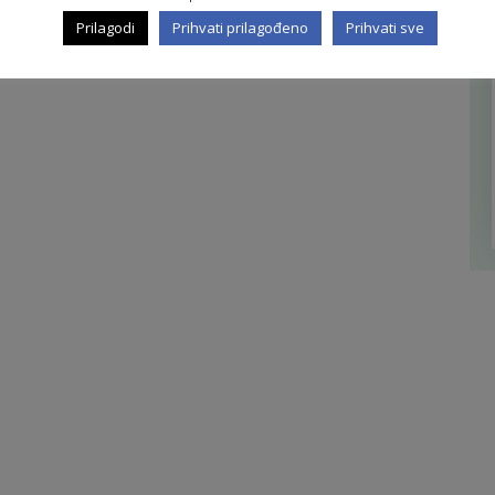
Prilagodi
Prihvati prilagođeno
Prihvati sve