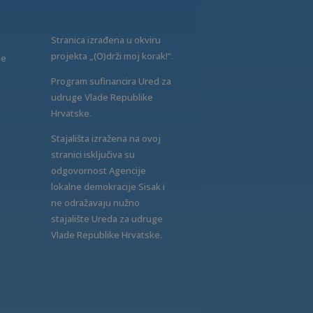
Stranica izrađena u okviru
projekta „(O)drži moj korak!“.
ne
Program sufinancira Ured za
udruge Vlade Republike
Hrvatske.
Stajališta izražena na ovoj
stranici isključiva su
odgovornost Agencije
lokalne demokracije Sisak i
ne odražavaju nužno
stajalište Ureda za udruge
Vlade Republike Hrvatske.