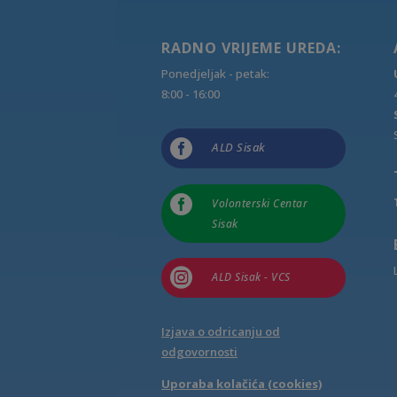
RADNO VRIJEME UREDA:
Ponedjeljak - petak:
8:00 - 16:00

ALD Sisak

Volonterski Centar
Sisak

ALD Sisak - VCS
Izjava o odricanju od
odgovornosti
Uporaba kolačića (cookies)