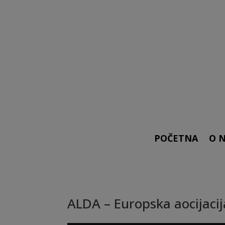
POČETNA
O 
ALDA – Europska aocijaci