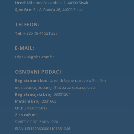
Ured:
Mihanovićeva obala 1, 44000 Sisak
Sjedište:
S. i A. Radića 46, 44000 Sisak
TELEFON:
Tel:
+ 385 (0) 44 521 227
E-MAIL:
Ldesk-si@sk.t-com.hr
OSNOVNI PODACI:
Registrirani kod:
Ured državne uprave u Sisačko-
moslavačkoj županiji, Služba za opću upravu
Registracijski broj:
03001204
Matični broj:
2031663
OIB:
34997715017
Žiro račun:
SWIFT CODE: ZABAHR2X
IBAN: HR1823600001101881246