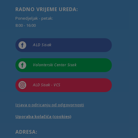
RADNO VRIJEME UREDA:
Ponedjeljak - petak:
8:00 - 16:00

ALD Sisak

Volonterski Centar Sisak

ALD Sisak - VCS
Izjava o odricanju od odgovornosti
Uporaba kolačića (cookies)
ADRESA: