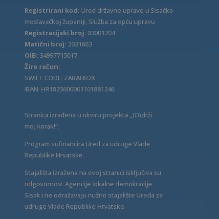
Registrirani kod:
Ured državne uprave u Sisačko-
moslavačkoj županiji, Služba za opću upravu
Registracijski broj:
03001204
Matični broj:
2031663
OIB:
34997715017
Žiro račun:
SWIFT CODE: ZABAHR2X
IBAN: HR1823600001101881246
Stranica izrađena u okviru projekta „(O)drži
moj korak!“.
Program sufinancira Ured za udruge Vlade
Republike Hrvatske.
Stajališta izražena na ovoj stranici isključiva su
odgovornost Agencije lokalne demokracije
Sisak i ne odražavaju nužno stajalište Ureda za
udruge Vlade Republike Hrvatske.