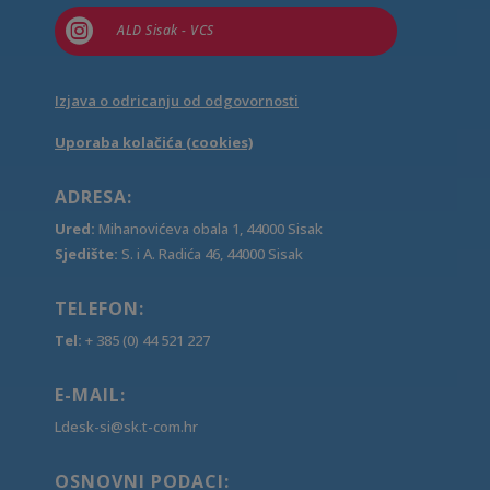

ALD Sisak - VCS
Izjava o odricanju od odgovornosti
Uporaba kolačića (cookies)
ADRESA:
Ured:
Mihanovićeva obala 1, 44000 Sisak
Sjedište:
S. i A. Radića 46, 44000 Sisak
TELEFON:
Tel:
+ 385 (0) 44 521 227
E-MAIL:
Ldesk-si@sk.t-com.hr
OSNOVNI PODACI: