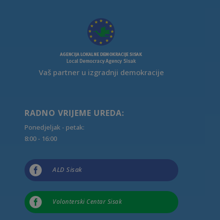
Vaš partner u izgradnji demokracije
RADNO VRIJEME UREDA:
Ponedjeljak - petak:
8:00 - 16:00

ALD Sisak

Volonterski Centar Sisak