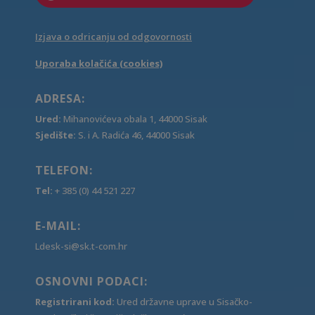
Izjava o odricanju od odgovornosti
Uporaba kolačića (cookies)
ADRESA:
Ured:
Mihanovićeva obala 1, 44000 Sisak
Sjedište:
S. i A. Radića 46, 44000 Sisak
TELEFON:
Tel:
+ 385 (0) 44 521 227
E-MAIL:
Ldesk-si@sk.t-com.hr
OSNOVNI PODACI:
Registrirani kod:
Ured državne uprave u Sisačko-