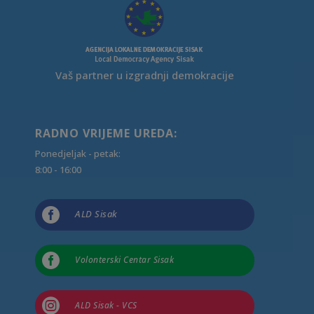
Vaš partner u izgradnji demokracije
RADNO VRIJEME UREDA:
Ponedjeljak - petak:
8:00 - 16:00

ALD Sisak

Volonterski Centar Sisak

ALD Sisak - VCS