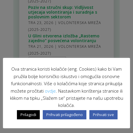
(2025-2027)
Poziv na stručni skup: Vidljivost
utjecaja volontiranja i suradnja s
poslovnim sektorom
TRA 23, 2026
|
VOLONTERSKA MREŽA
(2025-2027)
U Glini otvorena izložba „Rastemo
zajedno“ posvećena volontiranju
TRA 21, 2026
|
VOLONTERSKA MREŽA
(2025-2027)
stranica 1 od 114
1
2
3
4
5
>
10
20
30
>
114
Ova stranica koristi kolačiće (eng. Cookies) kako bi Vam
pružila bolje korisničko iskustvo i omogućila osnovne
funkcionalnosti. Više o kolačićima koje stranica prikuplja
možete pročitati
ovdje
. Nastavkom korištenja stranice ili
klikom na tipku „Slažem se“ pristajete na našu upotrebu
kolačića.
Prilagodi
Prihvati prilagođeno
Prihvati sve