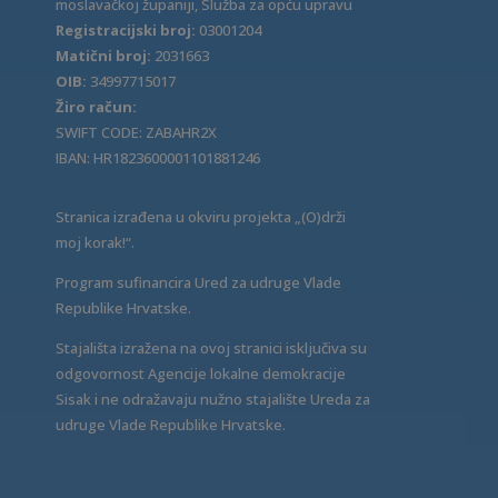
moslavačkoj županiji, Služba za opću upravu
Registracijski broj:
03001204
Matični broj:
2031663
OIB:
34997715017
Žiro račun:
SWIFT CODE: ZABAHR2X
IBAN: HR1823600001101881246
Stranica izrađena u okviru projekta „(O)drži
moj korak!“.
Program sufinancira Ured za udruge Vlade
Republike Hrvatske.
Stajališta izražena na ovoj stranici isključiva su
odgovornost Agencije lokalne demokracije
Sisak i ne odražavaju nužno stajalište Ureda za
udruge Vlade Republike Hrvatske.