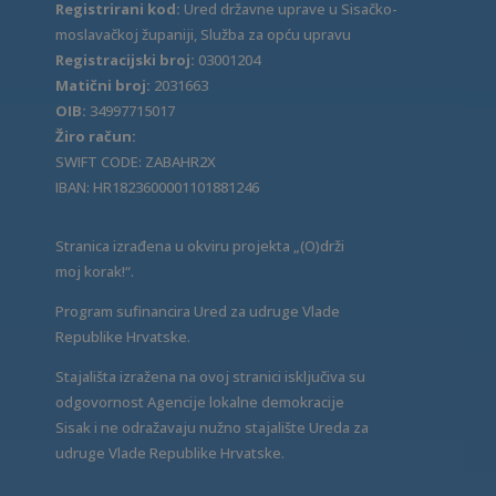
Registrirani kod:
Ured državne uprave u Sisačko-
moslavačkoj županiji, Služba za opću upravu
Registracijski broj:
03001204
Matični broj:
2031663
OIB:
34997715017
Žiro račun:
SWIFT CODE: ZABAHR2X
IBAN: HR1823600001101881246
Stranica izrađena u okviru projekta „(O)drži
moj korak!“.
Program sufinancira Ured za udruge Vlade
Republike Hrvatske.
Stajališta izražena na ovoj stranici isključiva su
odgovornost Agencije lokalne demokracije
Sisak i ne odražavaju nužno stajalište Ureda za
udruge Vlade Republike Hrvatske.