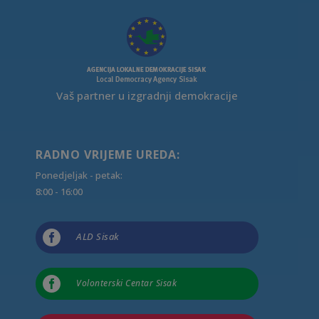
Vaš partner u izgradnji demokracije
RADNO VRIJEME UREDA:
Ponedjeljak - petak:
8:00 - 16:00

ALD Sisak

Volonterski Centar Sisak