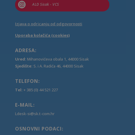

ALD Sisak - VCS
Izjava o odricanju od odgovornosti
Uporaba kolačića (cookies)
ADRESA:
Ured:
Mihanovićeva obala 1, 44000 Sisak
Sjedište:
S. i A. Radića 46, 44000 Sisak
TELEFON:
Tel:
+ 385 (0) 44 521 227
E-MAIL:
Ldesk-si@sk.t-com.hr
OSNOVNI PODACI: