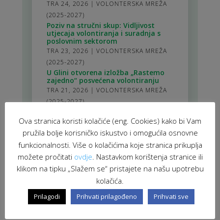
TRA 24, 2026
|
VOLONTERSKA MREŽA
(2025-2027)
Poziv na stručni skup: Vidljivost
utjecaja volontiranja i suradnja s
poslovnim sektorom
TRA 23, 2026
|
VOLONTERSKA MREŽA
(2025-2027)
U Glini otvorena izložba „Rastemo
zajedno“ posvećena volontiranju
TRA 21, 2026
|
VOLONTERSKA MREŽA
(2025-2027)
stranica 1 od 114
Ova stranica koristi kolačiće (eng. Cookies) kako bi Vam
1
2
3
4
5
>
10
20
30
>
114
pružila bolje korisničko iskustvo i omogućila osnovne
funkcionalnosti. Više o kolačićima koje stranica prikuplja
možete pročitati
ovdje
. Nastavkom korištenja stranice ili
klikom na tipku „Slažem se“ pristajete na našu upotrebu
kolačića.
Prilagodi
Prihvati prilagođeno
Prihvati sve