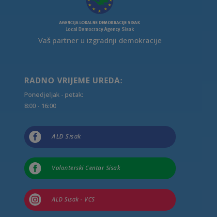
Vaš partner u izgradnji demokracije
RADNO VRIJEME UREDA:
Ponedjeljak - petak:
8:00 - 16:00

ALD Sisak

Volonterski Centar Sisak

ALD Sisak - VCS