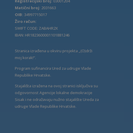
Registracijski broj:
03001204
Matični broj:
2031663
OIB:
34997715017
Žiro račun:
SWIFT CODE: ZABAHR2X
IBAN: HR1823600001101881246
Stranica izrađena u okviru projekta „(O)drži
moj korak!“.
Program sufinancira Ured za udruge Vlade
Republike Hrvatske.
Stajališta izražena na ovoj stranici isključiva su
odgovornost Agencije lokalne demokracije
Sisak i ne odražavaju nužno stajalište Ureda za
udruge Vlade Republike Hrvatske.