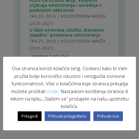
Poziv na stručni skup: Vidljivost
utjecaja volontiranja i suradnja s
poslovnim sektorom
TRA 23, 2026
|
VOLONTERSKA MREŽA
(2025-2027)
U Glini otvorena izložba „Rastemo
zajedno“ posvećena volontiranju
TRA 21, 2026
|
VOLONTERSKA MREŽA
(2025-2027)
stranica 1 od 114
1
2
3
4
5
>
10
20
30
>
114
Ova stranica koristi kolačiće (eng. Cookies) kako bi Vam
pružila bolje korisničko iskustvo i omogućila osnovne
funkcionalnosti. Više o kolačićima koje stranica prikuplja
možete pročitati
ovdje
. Nastavkom korištenja stranice ili
klikom na tipku „Slažem se“ pristajete na našu upotrebu
kolačića.
Prilagodi
Prihvati prilagođeno
Prihvati sve