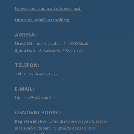
Izjava o odricanju od odgovornosti
Uporaba kolačića (cookies)
ADRESA:
Ured:
Mihanovićeva obala 1, 44000 Sisak
Sjedište:
S. i A. Radića 46, 44000 Sisak
TELEFON:
Tel:
+ 385 (0) 44 521 227
E-MAIL:
Ldesk-si@sk.t-com.hr
OSNOVNI PODACI:
Registrirani kod:
Ured državne uprave u Sisačko-
moslavačkoj županiji, Služba za opću upravu