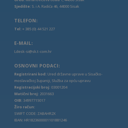
Sjedište:
S. i A. Radića 46, 44000 Sisak
TELEFON:
Tel:
+ 385 (0) 44 521 227
E-MAIL:
Ldesk-si@sk.t-com.hr
OSNOVNI PODACI:
Registrirani kod:
Ured državne uprave u Sisačko-
moslavačkoj županiji, Služba za opću upravu
Registracijski broj:
03001204
Matični broj:
2031663
OIB:
34997715017
Žiro račun:
SWIFT CODE: ZABAHR2X
IBAN: HR1823600001101881246