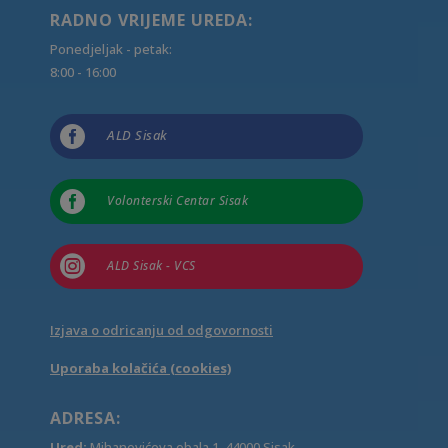
RADNO VRIJEME UREDA:
Ponedjeljak - petak:
8:00 - 16:00

ALD Sisak

Volonterski Centar Sisak

ALD Sisak - VCS
Izjava o odricanju od odgovornosti
Uporaba kolačića (cookies)
ADRESA:
Ured:
Mihanovićeva obala 1, 44000 Sisak