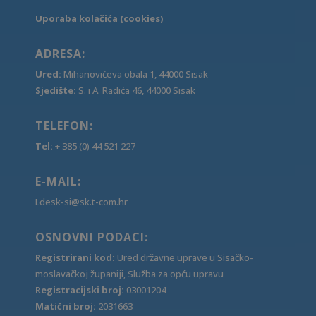
Uporaba kolačića (cookies)
ADRESA:
Ured:
Mihanovićeva obala 1, 44000 Sisak
Sjedište:
S. i A. Radića 46, 44000 Sisak
TELEFON:
Tel:
+ 385 (0) 44 521 227
E-MAIL:
Ldesk-si@sk.t-com.hr
OSNOVNI PODACI:
Registrirani kod:
Ured državne uprave u Sisačko-
moslavačkoj županiji, Služba za opću upravu
Registracijski broj:
03001204
Matični broj:
2031663