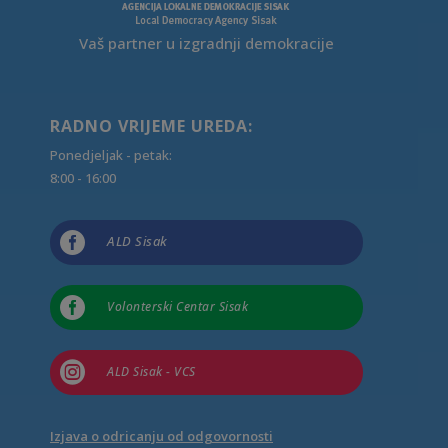
Vaš partner u izgradnji demokracije
RADNO VRIJEME UREDA:
Ponedjeljak - petak:
8:00 - 16:00

ALD Sisak

Volonterski Centar Sisak

ALD Sisak - VCS
Izjava o odricanju od odgovornosti