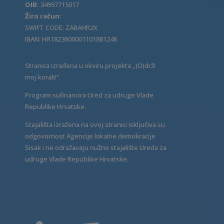
OIB:
34997715017
Žiro račun:
SWIFT CODE: ZABAHR2X
IBAN: HR1823600001101881246
Stranica izrađena u okviru projekta „(O)drži
moj korak!“.
Program sufinancira Ured za udruge Vlade
Republike Hrvatske.
Stajališta izražena na ovoj stranici isključiva su
odgovornost Agencije lokalne demokracije
Sisak i ne odražavaju nužno stajalište Ureda za
udruge Vlade Republike Hrvatske.