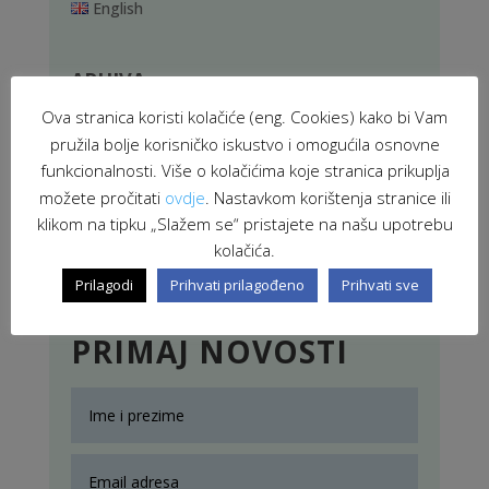
English
ARHIVA
Ova stranica koristi kolačiće (eng. Cookies) kako bi Vam
pružila bolje korisničko iskustvo i omogućila osnovne
Arhiva
funkcionalnosti. Više o kolačićima koje stranica prikuplja
možete pročitati
ovdje
. Nastavkom korištenja stranice ili
klikom na tipku „Slažem se“ pristajete na našu upotrebu
kolačića.
Prilagodi
Prihvati prilagođeno
Prihvati sve
REGISTRIRAJ SE I
PRIMAJ NOVOSTI