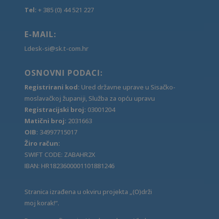
Tel:
+ 385 (0) 44 521 227
E-MAIL:
Ldesk-si@sk.t-com.hr
OSNOVNI PODACI:
Registrirani kod:
Ured državne uprave u Sisačko-
moslavačkoj županiji, Služba za opću upravu
Registracijski broj:
03001204
Matični broj:
2031663
OIB:
34997715017
Žiro račun:
SWIFT CODE: ZABAHR2X
IBAN: HR1823600001101881246
Stranica izrađena u okviru projekta „(O)drži
moj korak!“.