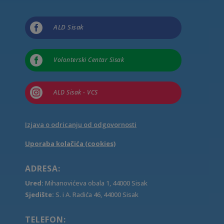

ALD Sisak

Volonterski Centar Sisak

ALD Sisak - VCS
Izjava o odricanju od odgovornosti
Uporaba kolačića (cookies)
ADRESA:
Ured:
Mihanovićeva obala 1, 44000 Sisak
Sjedište:
S. i A. Radića 46, 44000 Sisak
TELEFON: