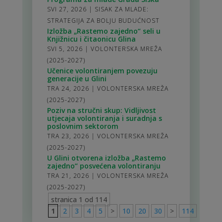
SVI 27, 2026
|
SISAK ZA MLADE:
STRATEGIJA ZA BOLJU BUDUĆNOST
Izložba „Rastemo zajedno“ seli u
Knjižnicu i čitaonicu Glina
SVI 5, 2026
|
VOLONTERSKA MREŽA
(2025-2027)
Učenice volontiranjem povezuju
generacije u Glini
TRA 24, 2026
|
VOLONTERSKA MREŽA
(2025-2027)
Poziv na stručni skup: Vidljivost
utjecaja volontiranja i suradnja s
poslovnim sektorom
TRA 23, 2026
|
VOLONTERSKA MREŽA
(2025-2027)
U Glini otvorena izložba „Rastemo
zajedno“ posvećena volontiranju
TRA 21, 2026
|
VOLONTERSKA MREŽA
(2025-2027)
stranica 1 od 114
1
2
3
4
5
>
10
20
30
>
114