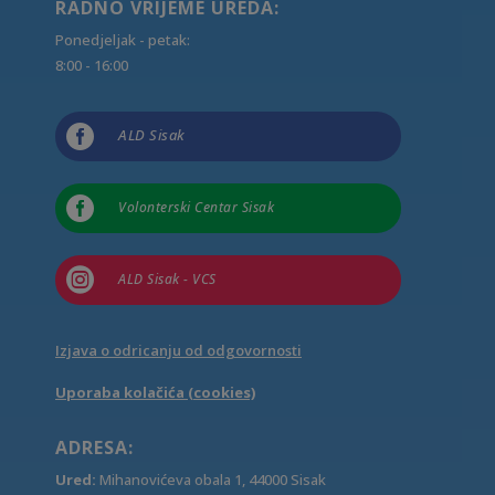
RADNO VRIJEME UREDA:
Ponedjeljak - petak:
8:00 - 16:00

ALD Sisak

Volonterski Centar Sisak

ALD Sisak - VCS
Izjava o odricanju od odgovornosti
Uporaba kolačića (cookies)
ADRESA:
Ured:
Mihanovićeva obala 1, 44000 Sisak