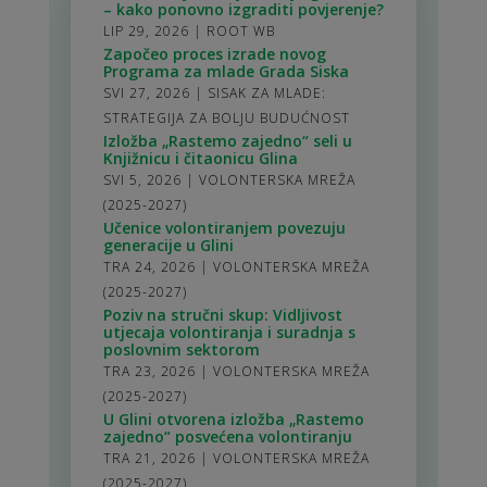
– kako ponovno izgraditi povjerenje?
LIP 29, 2026
|
ROOT WB
Započeo proces izrade novog
Programa za mlade Grada Siska
SVI 27, 2026
|
SISAK ZA MLADE:
STRATEGIJA ZA BOLJU BUDUĆNOST
Izložba „Rastemo zajedno“ seli u
Knjižnicu i čitaonicu Glina
SVI 5, 2026
|
VOLONTERSKA MREŽA
(2025-2027)
Učenice volontiranjem povezuju
generacije u Glini
TRA 24, 2026
|
VOLONTERSKA MREŽA
(2025-2027)
Poziv na stručni skup: Vidljivost
utjecaja volontiranja i suradnja s
poslovnim sektorom
TRA 23, 2026
|
VOLONTERSKA MREŽA
(2025-2027)
U Glini otvorena izložba „Rastemo
zajedno“ posvećena volontiranju
TRA 21, 2026
|
VOLONTERSKA MREŽA
(2025-2027)