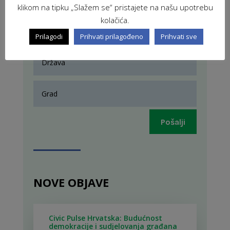
klikom na tipku „Slažem se“ pristajete na našu upotrebu
kolačića.
Prilagodi
Prihvati prilagođeno
Prihvati sve
Pošalji
NOVE OBJAVE
Civic Pulse Hrvatska: Budućnost
demokracije i sudjelovanja građana