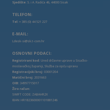
Sjedište:
S. i A. Radića 46, 44000 Sisak
TELEFON:
Tel:
+ 385 (0) 44 521 227
E-MAIL:
Ldesk-si@sk.t-com.hr
OSNOVNI PODACI:
Registrirani kod:
Ured državne uprave u Sisačko-
moslavačkoj županiji, Služba za opću upravu
Registracijski broj:
03001204
Matični broj:
2031663
OIB:
34997715017
Žiro račun:
SWIFT CODE: ZABAHR2X
IBAN: HR1823600001101881246