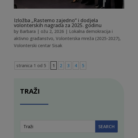
Izložba „Rastemo zajedno“ i dodjela
volonterskih nagrada za 2025. godinu
by
Barbara
|
ožu 2, 2026
|
Lokalna demokracija i
aktivno građanstvo
,
Volonterska mreža (2025-2027)
,
Volonterski centar Sisak
stranica 1 od 5
1
2
3
4
5
TRAŽI