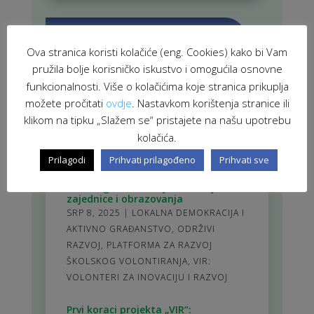
ZAVRŠENI PROJEKTI
Ova stranica koristi kolačiće (eng. Cookies) kako bi Vam
pružila bolje korisničko iskustvo i omogućila osnovne
funkcionalnosti. Više o kolačićima koje stranica prikuplja
možete pročitati
ovdje
. Nastavkom korištenja stranice ili
klikom na tipku „Slažem se“ pristajete na našu upotrebu
POVEZANE NOVOSTI
kolačića.
Prilagodi
Prihvati prilagođeno
Prihvati sve
U Sisku održan Stručni skup o ulozi
školskog volontiranja u razvoju
zajednice i obrazovanja
SRP 8, 2025
|
LOKALNA DEMOKRACIJA I
AKTIVNO GRAĐANSTVO
,
ODRŽIVI
RAZVOJ
,
PLATFORMA ZA RAZVOJ
ŠKOLSKOG VOLONTIRANJA
,
VIR:
VOLONTERI ZA INOVACIJU I RAZVOJ
Prvi koraci projekta „VIR“: