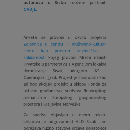
ustanova u Sisku
možete pristupiti
OVDJE
.
———-
Anketa se provodi u okviru projekta
Zajednica u centru – društveno-kulturni
centri kao prostori zajedništva i
solidarnosti
kojeg provodi Mreža mladih
Hrvatske u partnerstvu s Agencijom lokalne
demokracije Sisak, udrugom IKS i
Operacijom grad. Projekt je financiran kao
ad hoc akcijski projekt u sklopu Fonda za
aktivno građanstvo, sredstva financijskog
mehanizma Europskog gospodarskog
prostora i Kraljevine Norveške.
Za sadržaj objavljen u ovom tekstu
isključiva je odgovornost ALD Sisak i ne
odražava nužno stavove država donatorica