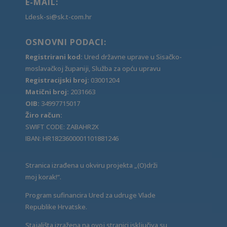
E-MAIL:
Ldesk-si@sk.t-com.hr
OSNOVNI PODACI:
Registrirani kod:
Ured državne uprave u Sisačko-
moslavačkoj županiji, Služba za opću upravu
Registracijski broj:
03001204
Matični broj:
2031663
OIB:
34997715017
Žiro račun:
SWIFT CODE: ZABAHR2X
IBAN: HR1823600001101881246
Stranica izrađena u okviru projekta „(O)drži
moj korak!“.
Program sufinancira Ured za udruge Vlade
Republike Hrvatske.
Stajališta izražena na ovoj stranici isključiva su