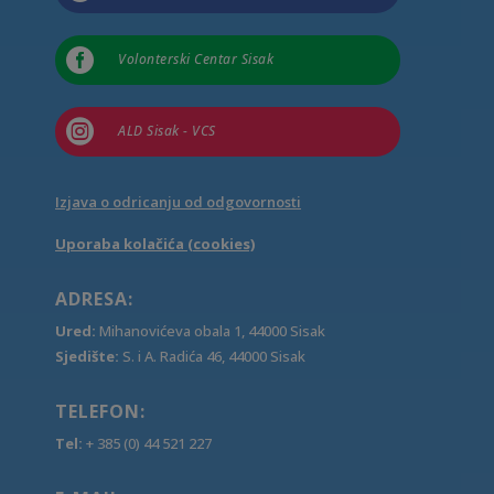

Volonterski Centar Sisak

ALD Sisak - VCS
Izjava o odricanju od odgovornosti
Uporaba kolačića (cookies)
ADRESA:
Ured:
Mihanovićeva obala 1, 44000 Sisak
Sjedište:
S. i A. Radića 46, 44000 Sisak
TELEFON:
Tel:
+ 385 (0) 44 521 227