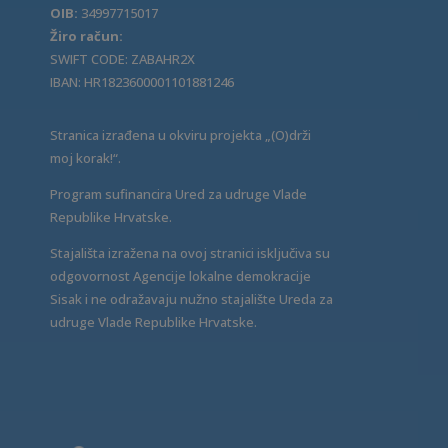
OIB:
34997715017
Žiro račun:
SWIFT CODE: ZABAHR2X
IBAN: HR1823600001101881246
Stranica izrađena u okviru projekta „(O)drži
moj korak!“.
Program sufinancira Ured za udruge Vlade
Republike Hrvatske.
Stajališta izražena na ovoj stranici isključiva su
odgovornost Agencije lokalne demokracije
Sisak i ne odražavaju nužno stajalište Ureda za
udruge Vlade Republike Hrvatske.