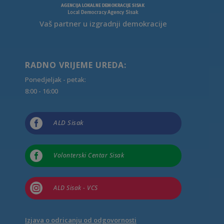
Vaš partner u izgradnji demokracije
RADNO VRIJEME UREDA:
Ponedjeljak - petak:
8:00 - 16:00

ALD Sisak

Volonterski Centar Sisak

ALD Sisak - VCS
Izjava o odricanju od odgovornosti