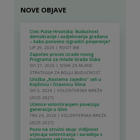
NOVE OBJAVE
Civic Pulse Hrvatska: Budućnost
demokracije i sudjelovanja građana
– kako ponovno izgraditi povjerenje?
LIP 29, 2026
|
ROOT WB
Započeo proces izrade novog
Programa za mlade Grada Siska
SVI 27, 2026
|
SISAK ZA MLADE:
STRATEGIJA ZA BOLJU BUDUĆNOST
Izložba „Rastemo zajedno“ seli u
Knjižnicu i čitaonicu Glina
SVI 5, 2026
|
VOLONTERSKA MREŽA
(2025-2027)
Učenice volontiranjem povezuju
generacije u Glini
TRA 24, 2026
|
VOLONTERSKA MREŽA
(2025-2027)
Poziv na stručni skup: Vidljivost
utjecaja volontiranja i suradnja s
poslovnim sektorom