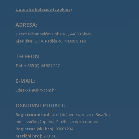
Uporaba kolačića (cookies)
ADRESA:
Ured:
Mihanovićeva obala 1, 44000 Sisak
Sjedište:
S. i A. Radića 46, 44000 Sisak
TELEFON:
Tel:
+ 385 (0) 44 521 227
E-MAIL:
Ldesk-si@sk.t-com.hr
OSNOVNI PODACI:
Registrirani kod:
Ured državne uprave u Sisačko-
moslavačkoj županiji, Služba za opću upravu
Registracijski broj:
03001204
Matični broj:
2031663