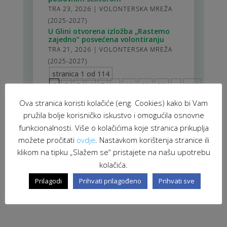
TRA 23, 2026
|
VOLONTERSKA MREŽA
(2025-2027)
U Glini otvorena izložba „Rastemo
zajedno“ posvećena volontiranju
TRA 21, 2026
|
VOLONTERSKA MREŽA
(2025-2027)
stranica 1 od 114
1
2
3
4
5
>
10
20
30
>
114
Ova stranica koristi kolačiće (eng. Cookies) kako bi Vam
pružila bolje korisničko iskustvo i omogućila osnovne
funkcionalnosti. Više o kolačićima koje stranica prikuplja
možete pročitati
ovdje
. Nastavkom korištenja stranice ili
klikom na tipku „Slažem se“ pristajete na našu upotrebu
kolačića.
Prilagodi
Prihvati prilagođeno
Prihvati sve