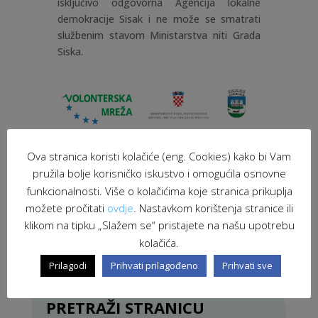
isključivo odgovorna Agencija lokalne
demokracije Sisak i ne može se smatrati
službenim stavom Ministarstva niti Grada
Siska.
Ova stranica koristi kolačiće (eng. Cookies) kako bi Vam
pružila bolje korisničko iskustvo i omogućila osnovne
funkcionalnosti. Više o kolačićima koje stranica prikuplja
možete pročitati
ovdje
. Nastavkom korištenja stranice ili
ALD Sisak
|
Budaševo
|
Lekenik
|
Majur
|
MRMSOSP
klikom na tipku „Slažem se“ pristajete na našu upotrebu
|
Sisak
|
škola
|
Volonterska mreža
|
Volonterski
kolačića.
centar Sisak
|
volontiranje
Prilagodi
Prihvati prilagođeno
Prihvati sve
PRETRAŽI STRANICU