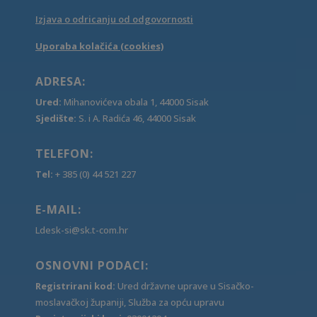
Izjava o odricanju od odgovornosti
Uporaba kolačića (cookies)
ADRESA:
Ured:
Mihanovićeva obala 1, 44000 Sisak
Sjedište:
S. i A. Radića 46, 44000 Sisak
TELEFON:
Tel:
+ 385 (0) 44 521 227
E-MAIL:
Ldesk-si@sk.t-com.hr
OSNOVNI PODACI:
Registrirani kod:
Ured državne uprave u Sisačko-
moslavačkoj županiji, Služba za opću upravu