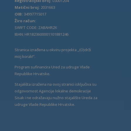
Registracijski broj:
03001204
Matični broj:
2031663
OIB:
34997715017
Žiro račun:
SWIFT CODE: ZABAHR2X
IBAN: HR1823600001101881246
Stranica izrađena u okviru projekta „(O)drži
moj korak!“.
Program sufinancira Ured za udruge Vlade
Republike Hrvatske.
Stajališta izražena na ovoj stranici isključiva su
odgovornost Agencije lokalne demokracije
Sisak i ne odražavaju nužno stajalište Ureda za
udruge Vlade Republike Hrvatske.