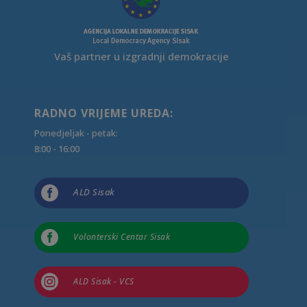
Vaš partner u izgradnji demokracije
RADNO VRIJEME UREDA:
Ponedjeljak - petak:
8:00 - 16:00

ALD Sisak

Volonterski Centar Sisak

ALD Sisak - VCS