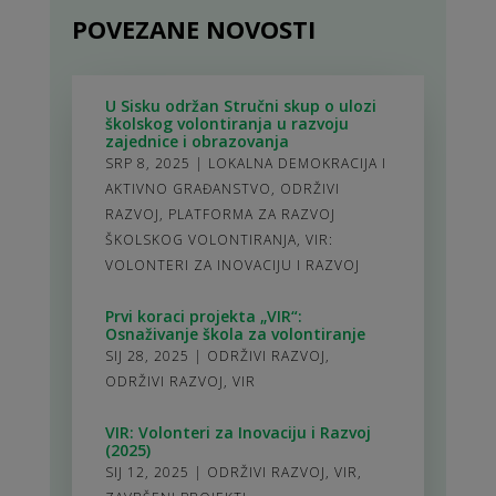
POVEZANE NOVOSTI
U Sisku održan Stručni skup o ulozi
školskog volontiranja u razvoju
zajednice i obrazovanja
SRP 8, 2025
|
LOKALNA DEMOKRACIJA I
AKTIVNO GRAĐANSTVO
,
ODRŽIVI
RAZVOJ
,
PLATFORMA ZA RAZVOJ
ŠKOLSKOG VOLONTIRANJA
,
VIR:
VOLONTERI ZA INOVACIJU I RAZVOJ
Prvi koraci projekta „VIR“:
Osnaživanje škola za volontiranje
SIJ 28, 2025
|
ODRŽIVI RAZVOJ
,
ODRŽIVI RAZVOJ
,
VIR
VIR: Volonteri za Inovaciju i Razvoj
(2025)
SIJ 12, 2025
|
ODRŽIVI RAZVOJ
,
VIR
,