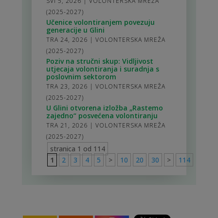
SVI 5, 2026
|
VOLONTERSKA MREŽA
(2025-2027)
Učenice volontiranjem povezuju
generacije u Glini
TRA 24, 2026
|
VOLONTERSKA MREŽA
(2025-2027)
Poziv na stručni skup: Vidljivost
utjecaja volontiranja i suradnja s
poslovnim sektorom
TRA 23, 2026
|
VOLONTERSKA MREŽA
(2025-2027)
U Glini otvorena izložba „Rastemo
zajedno“ posvećena volontiranju
TRA 21, 2026
|
VOLONTERSKA MREŽA
(2025-2027)
stranica 1 od 114
1
2
3
4
5
>
10
20
30
>
114