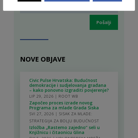
Pošalji
NOVE OBJAVE
Civic Pulse Hrvatska: Budućnost
demokracije i sudjelovanja građana
– kako ponovno izgraditi povjerenje?
LIP 29, 2026
|
ROOT WB
Započeo proces izrade novog
Programa za mlade Grada Siska
SVI 27, 2026
|
SISAK ZA MLADE:
STRATEGIJA ZA BOLJU BUDUĆNOST
Izložba „Rastemo zajedno“ seli u
Knjižnicu i čitaonicu Glina