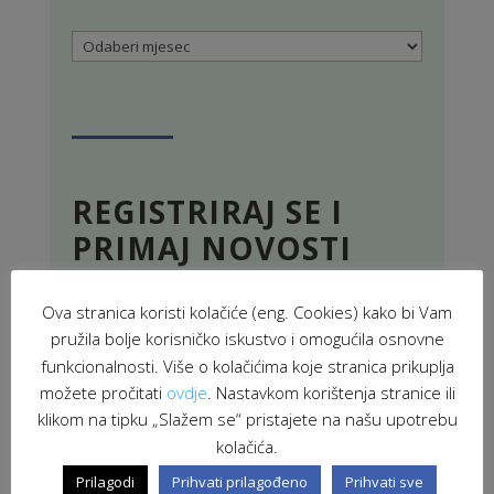
Arhiva
REGISTRIRAJ SE I
PRIMAJ NOVOSTI
Ova stranica koristi kolačiće (eng. Cookies) kako bi Vam
pružila bolje korisničko iskustvo i omogućila osnovne
funkcionalnosti. Više o kolačićima koje stranica prikuplja
možete pročitati
ovdje
. Nastavkom korištenja stranice ili
klikom na tipku „Slažem se“ pristajete na našu upotrebu
kolačića.
Prilagodi
Prihvati prilagođeno
Prihvati sve