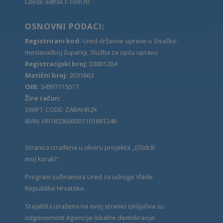
Ldesk-si@sk.t-com.hr
OSNOVNI PODACI:
Registrirani kod:
Ured državne uprave u Sisačko-
moslavačkoj županiji, Služba za opću upravu
Registracijski broj:
03001204
Matični broj:
2031663
OIB:
34997715017
Žiro račun:
SWIFT CODE: ZABAHR2X
IBAN: HR1823600001101881246
Stranica izrađena u okviru projekta „(O)drži
moj korak!“.
Program sufinancira Ured za udruge Vlade
Republike Hrvatske.
Stajališta izražena na ovoj stranici isključiva su
odgovornost Agencije lokalne demokracije