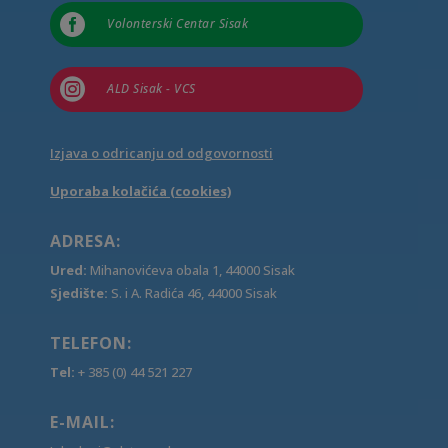

Volonterski Centar Sisak

ALD Sisak - VCS
Izjava o odricanju od odgovornosti
Uporaba kolačića (cookies)
ADRESA:
Ured:
Mihanovićeva obala 1, 44000 Sisak
Sjedište:
S. i A. Radića 46, 44000 Sisak
TELEFON:
Tel:
+ 385 (0) 44 521 227
E-MAIL: