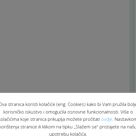
Ova stranica koristi kolačiće (eng. Cookies) kako bi Vam pružila bolj
korisničko iskustvo i omogućila osnovne funkcionalnosti. Više o
kolačićima koje stranica prikuplja možete pročitati
ovdje
. Nastavko
korištenja stranice ili klikom na tipku „Slažem se“ pristajete na naš
upotrebu kolačića.