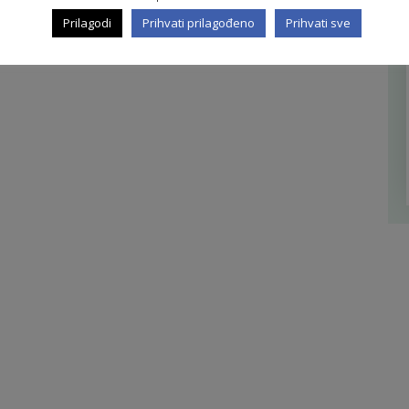
Prilagodi
Prihvati prilagođeno
Prihvati sve