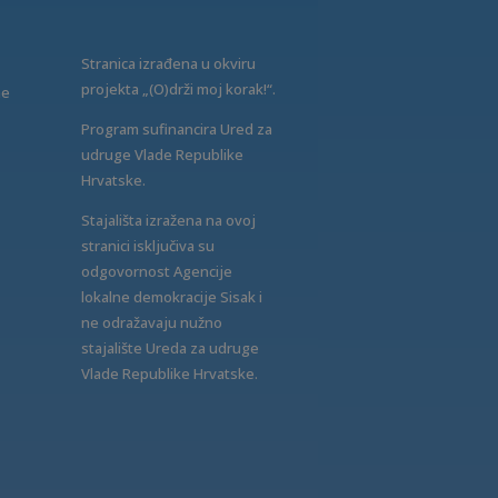
Stranica izrađena u okviru
projekta „(O)drži moj korak!“.
ne
Program sufinancira Ured za
udruge Vlade Republike
Hrvatske.
Stajališta izražena na ovoj
stranici isključiva su
odgovornost Agencije
lokalne demokracije Sisak i
ne odražavaju nužno
stajalište Ureda za udruge
Vlade Republike Hrvatske.