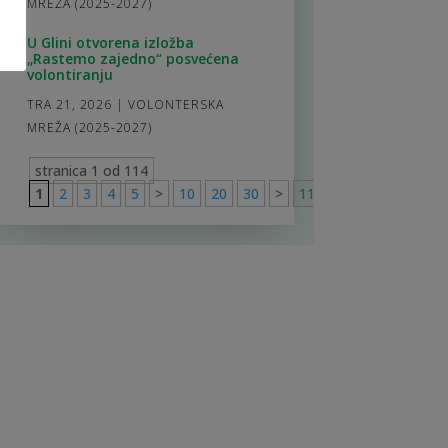
MREŽA (2025-2027)
U Glini otvorena izložba
„Rastemo zajedno“ posvećena
volontiranju
TRA 21, 2026
|
VOLONTERSKA
MREŽA (2025-2027)
stranica 1 od 114
1
2
3
4
5
>
10
20
30
>
114