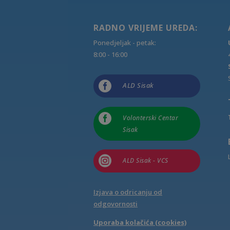
RADNO VRIJEME UREDA:
Ponedjeljak - petak:
8:00 - 16:00

ALD Sisak

Volonterski Centar
Sisak

ALD Sisak - VCS
Izjava o odricanju od
odgovornosti
Uporaba kolačića (cookies)