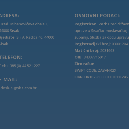
ADRESA:
OSNOVNI PODACI:
Ured:
Mihanovićeva obala 1,
Registrirani kod:
Ured držav
44000 Sisak
uprave u Sisačko-moslavačkoj
Sjedište:
S. i A. Radića 46, 44000
županiji, Služba za opću upravu
Sisak
Registracijski broj:
03001204
Matični broj:
2031663
TELEFON:
OIB:
34997715017
Žiro račun:
Tel:
+ 385 (0) 44 521 227
SWIFT CODE: ZABAHR2X
IBAN: HR1823600001101881246
E-MAIL:
Ldesk-si@sk.t-com.hr