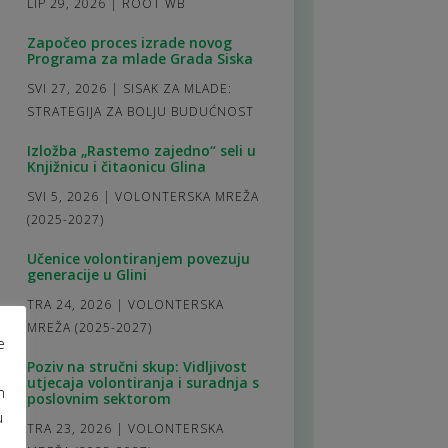
LIP 29, 2026
|
ROOT WB
Započeo proces izrade novog
Programa za mlade Grada Siska
SVI 27, 2026
|
SISAK ZA MLADE:
STRATEGIJA ZA BOLJU BUDUĆNOST
Izložba „Rastemo zajedno“ seli u
Knjižnicu i čitaonicu Glina
SVI 5, 2026
|
VOLONTERSKA MREŽA
(2025-2027)
Učenice volontiranjem povezuju
generacije u Glini
TRA 24, 2026
|
VOLONTERSKA
MREŽA (2025-2027)
e
Poziv na stručni skup: Vidljivost
utjecaja volontiranja i suradnja s
m
poslovnim sektorom
u
TRA 23, 2026
|
VOLONTERSKA